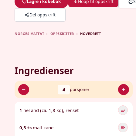
Lagre i kokebok
Hopp til oppskrift
S
Del oppskrift
NORGES MATFAT
›
OPPSKRIFTER
›
HOVEDRETT
Ingredienser
4
porsjoner
1
hel and (ca. 1,8 kg), renset
0,5 ts
malt kanel