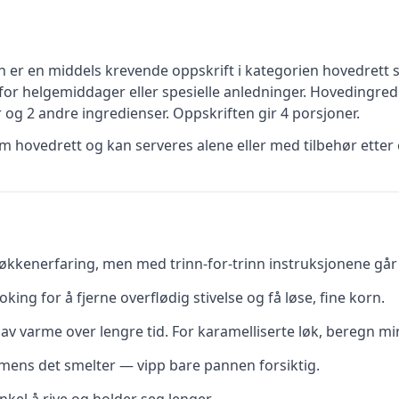
n
er en
middels krevende
oppskrift
i kategorien hovedrett
s
for helgemiddager eller spesielle anledninger
.
Hovedingredi
r
og 2 andre ingredienser
.
Oppskriften gir
4
porsjoner.
 hovedrett og kan serveres alene eller med tilbehør etter 
kkenerfaring, men med trinn-for-trinn instruksjonene går d
oking for å fjerne overflødig stivelse og få løse, fine korn.
av varme over lengre tid. For karamelliserte løk, beregn mi
t mens det smelter — vipp bare pannen forsiktig.