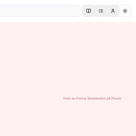
Togg
Foto av
Polina Tankilevitch
på
Pexels