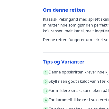
Om denne retten
Klassisk Pekingand med sprøtt skin
minutter, noe som gjør den perfekt 
kg), renset, malt kanel, malt ingefæ
Denne retten fungerer utmerket som
Tips og Varianter
Denne oppskriften krever noe kjø
1
Skyll risen godt i kaldt vann før k
2
For mildere smak, surr løken på l
3
For karamell, ikke rør i sukkere
4