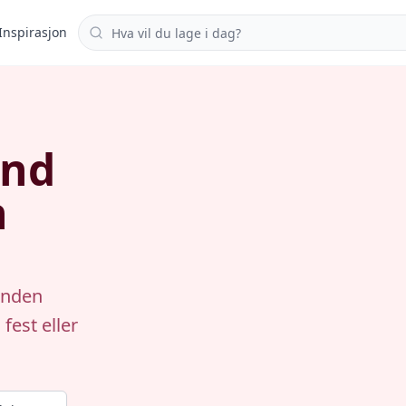
Søk i oppskrifter
Inspirasjon
and
n
anden
fest eller