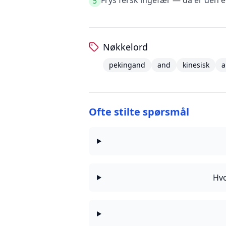
Frys fersk ingefær — da er den en
5
Nøkkelord
pekingand
and
kinesisk
a
Ofte stilte spørsmål
Hvo