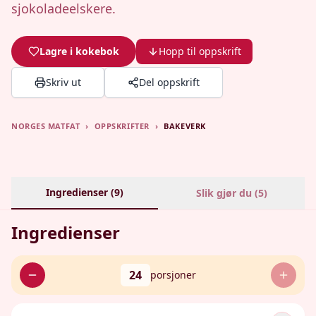
sjokoladeelskere.
Lagre i kokebok
Hopp til oppskrift
Skriv ut
Del oppskrift
NORGES MATFAT
›
OPPSKRIFTER
›
BAKEVERK
Ingredienser (
9
)
Slik gjør du (
5
)
Ingredienser
24
porsjoner