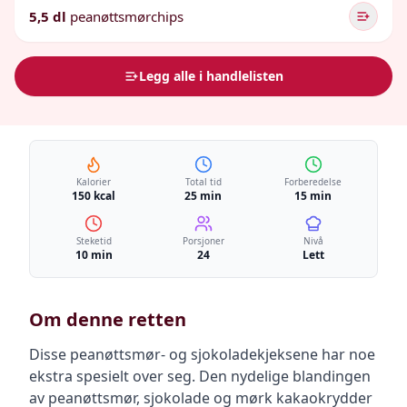
5,5 dl
peanøttsmørchips
Legg alle i handlelisten
Kalorier
Total tid
Forberedelse
150 kcal
25 min
15 min
Steketid
Porsjoner
Nivå
10 min
24
Lett
Om denne retten
Disse peanøttsmør- og sjokoladekjeksene har noe
ekstra spesielt over seg. Den nydelige blandingen
av peanøttsmør, sjokolade og mørk kakaokrydder