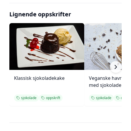
Lignende oppskrifter
Klassisk sjokoladekake
Veganske havregr
med sjokolade
sjokolade
oppskrift
sjokolade
oppskr