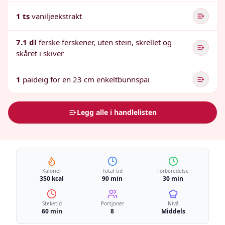
1 ts
vaniljeekstrakt
7.1 dl
ferske ferskener, uten stein, skrellet og
skåret i skiver
1
paideig for en 23 cm enkeltbunnspai
Legg alle i handlelisten
Kalorier
Total tid
Forberedelse
350 kcal
90 min
30 min
Steketid
Porsjoner
Nivå
60 min
8
Middels