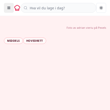
Søk i oppskrifter
Togg
Foto av
adrian vieriu
på
Pexels
MIDDELS
HOVEDRETT