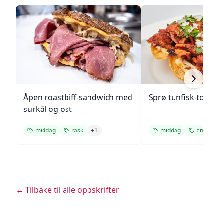
Åpen roastbiff-sandwich med
Sprø tunfisk-tosta
surkål og ost
middag
rask
+
1
middag
enkel
← Tilbake til alle oppskrifter