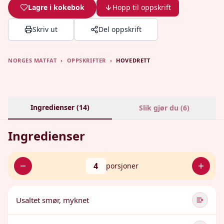
Lagre i kokebok
Hopp til oppskrift
Skriv ut
Del oppskrift
NORGES MATFAT
›
OPPSKRIFTER
›
HOVEDRETT
Ingredienser (
14
)
Slik gjør du (
6
)
Ingredienser
4
porsjoner
Usaltet smør, myknet