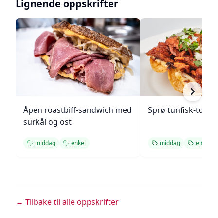
Lignende oppskrifter
Åpen roastbiff-sandwich med
Sprø tunfisk-tosta
surkål og ost
middag
enkel
middag
enkel
← Tilbake til alle oppskrifter