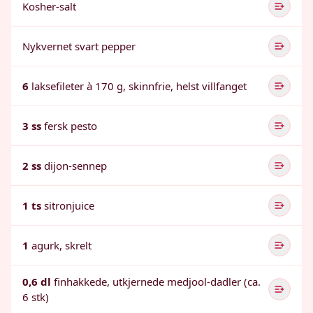
Kosher-salt
Nykvernet svart pepper
6
laksefileter à 170 g, skinnfrie, helst villfanget
3 ss
fersk pesto
2 ss
dijon-sennep
1 ts
sitronjuice
1
agurk, skrelt
0,6 dl
finhakkede, utkjernede medjool-dadler (ca.
6 stk)