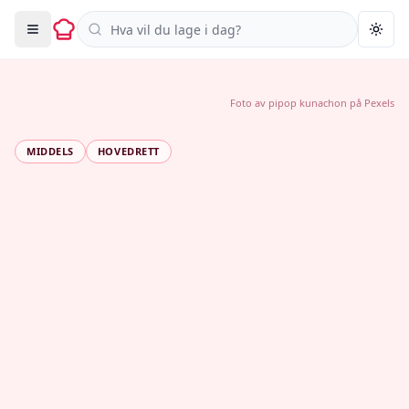
Søk i oppskrifter
Togg
Foto av
pipop kunachon
på
Pexels
MIDDELS
HOVEDRETT