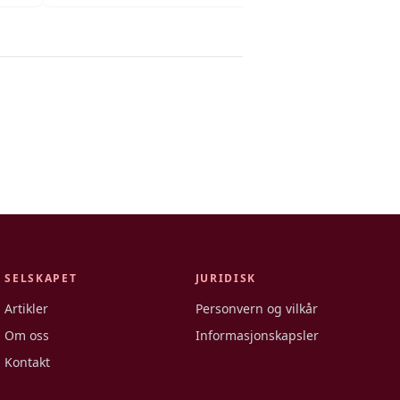
SELSKAPET
JURIDISK
Artikler
Personvern og vilkår
Om oss
Informasjonskapsler
Kontakt