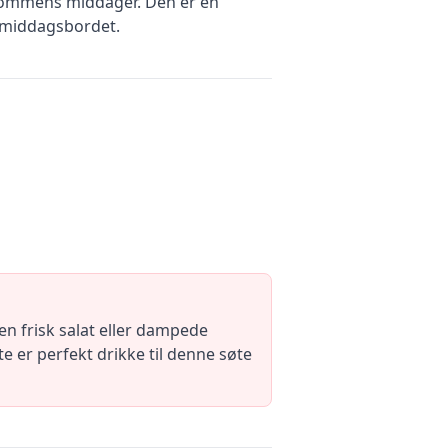
dommens middager. Den er en
t middagsbordet.
n frisk salat eller dampede
e er perfekt drikke til denne søte