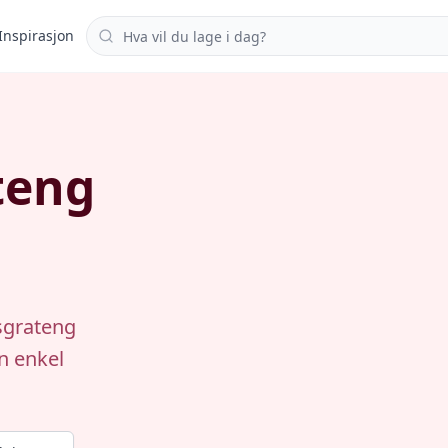
Søk i oppskrifter
Inspirasjon
teng
sgrateng
n enkel