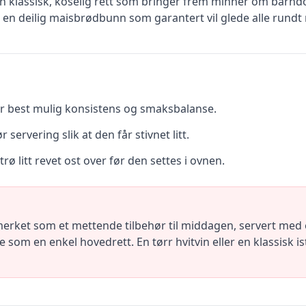
 klassisk, koselig rett som bringer frem minner om barn
 en deilig maisbrødbunn som garantert vil glede alle rund
r best mulig konsistens og smaksbalanse.
 servering slik at den får stivnet litt.
trø litt revet ost over før den settes i ovnen.
ket som et mettende tilbehør til middagen, servert med e
om en enkel hovedrett. En tørr hvitvin eller en klassisk ist