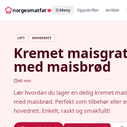
norgesmatfat
Meny
Oppskrifter
Artikler
LETT
HOVEDRETT
Kremet maisgra
med maisbrød
40
min
Lær hvordan du lager en deilig kremet mai
med maisbrød. Perfekt som tilbehør eller e
hovedrett. Enkelt, raskt og smakfullt!