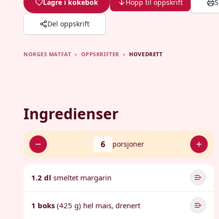
Lagre i kokebok
Hopp til oppskrift
S
Del oppskrift
NORGES MATFAT
›
OPPSKRIFTER
›
HOVEDRETT
Ingredienser
6
porsjoner
1.2 dl
smeltet margarin
1 boks
(425 g) hel mais, drenert