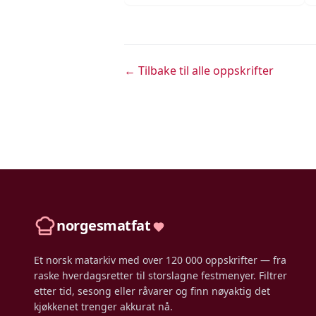
← Tilbake til alle oppskrifter
norgesmatfat
Et norsk matarkiv med over 120 000 oppskrifter — fra
raske hverdagsretter til storslagne festmenyer. Filtrer
etter tid, sesong eller råvarer og finn nøyaktig det
kjøkkenet trenger akkurat nå.