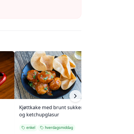
Kjøttkake med brunt sukker
Kjøttpai (Tourtièr
og ketchupglasur
Quebec
enkel
hverdagsmiddag
hverdagsmiddag