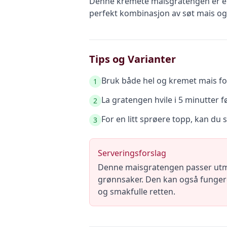
Denne kremete maisgratengen er en
perfekt kombinasjon av søt mais og
Tips og Varianter
Bruk både hel og kremet mais fo
1
La gratengen hvile i 5 minutter før
2
For en litt sprøere topp, kan du s
3
Serveringsforslag
Denne maisgratengen passer utmer
grønnsaker. Den kan også fungere s
og smakfulle retten.