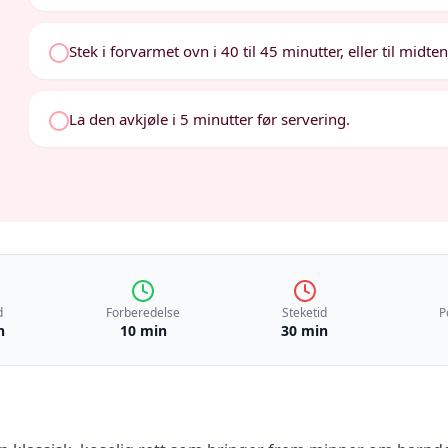
Stek i forvarmet ovn i 40 til 45 minutter, eller til midte
La den avkjøle i 5 minutter før servering.
d
Forberedelse
Steketid
P
n
10 min
30 min