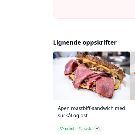
Lignende oppskrifter
Åpen roastbiff-sandwich med
surkål og ost
enkel
rask
+
1