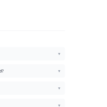
▼
d?
▼
▼
▼