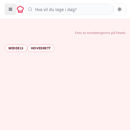
Søk i oppskrifter
Togg
Foto av
tomateoignons
på
Pexels
MIDDELS
HOVEDRETT