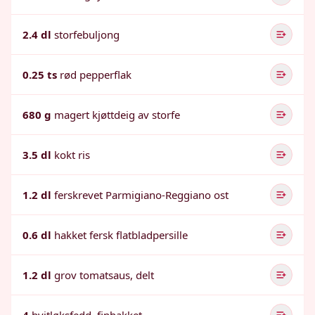
2.4 dl
storfebuljong
0.25 ts
rød pepperflak
680 g
magert kjøttdeig av storfe
3.5 dl
kokt ris
1.2 dl
ferskrevet Parmigiano-Reggiano ost
0.6 dl
hakket fersk flatbladpersille
1.2 dl
grov tomatsaus, delt