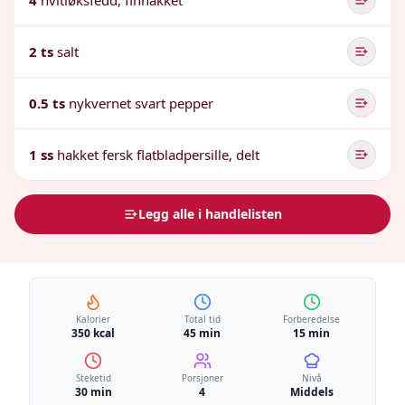
4
hvitløksfedd, finhakket
2 ts
salt
0.5 ts
nykvernet svart pepper
1 ss
hakket fersk flatbladpersille, delt
Legg alle i handlelisten
Kalorier
Total tid
Forberedelse
350 kcal
45 min
15 min
Steketid
Porsjoner
Nivå
30 min
4
Middels