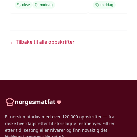
okse
middag
middag
← Tilbake til alle oppskrifter
norgesmatfat
Et norsk matarkiv med over 120 000 oppskrifter — fra
raske hverdagsretter til storslagne festmenyer. Filtrer
etter tid, sesong eller råvarer og finn nøyaktig det
kjøkkenet trenger akkurat nå.