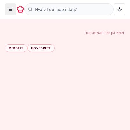
Søk i oppskrifter
Togg
Foto av
Nadin Sh
på
Pexels
MIDDELS
HOVEDRETT