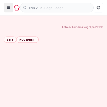
Søk i oppskrifter
Togg
Foto av
Gundula Vogel
på
Pexels
LETT
HOVEDRETT