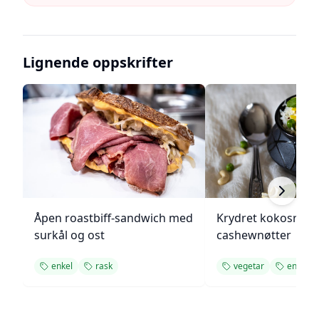
Lignende oppskrifter
Åpen roastbiff-sandwich med
Krydret kokosris 
surkål og ost
cashewnøtter
enkel
rask
vegetar
enkel