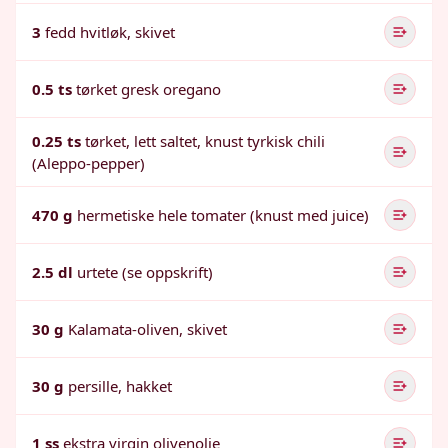
3
fedd hvitløk, skivet
0.5 ts
tørket gresk oregano
0.25 ts
tørket, lett saltet, knust tyrkisk chili
(Aleppo-pepper)
470 g
hermetiske hele tomater (knust med juice)
2.5 dl
urtete (se oppskrift)
30 g
Kalamata-oliven, skivet
30 g
persille, hakket
1 ss
ekstra virgin olivenolje