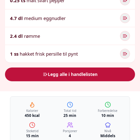
0.25 ts
malt svart pepper
4.7 dl
medium eggnudler
2.4 dl
rømme
1 ss
hakket frisk persille til pynt
Legg alle i handlelisten
Kalorier
Total tid
Forberedelse
450 kcal
25 min
10 min
Steketid
Porsjoner
Nivå
15 min
4
Middels