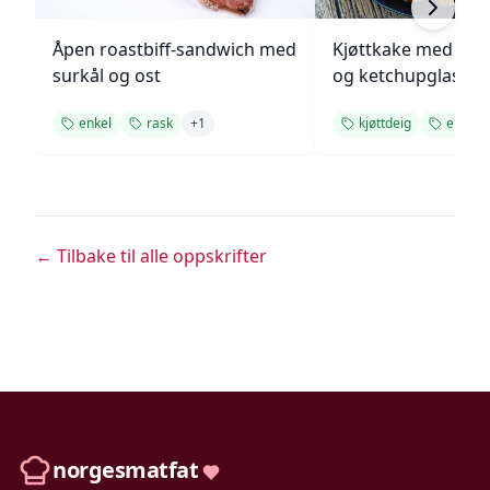
Åpen roastbiff-sandwich med
Kjøttkake med bru
surkål og ost
og ketchupglasur
enkel
rask
+
1
kjøttdeig
enkel
← Tilbake til alle oppskrifter
norgesmatfat