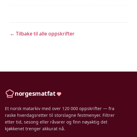
← Tilbake til alle oppskrifter
norgesmatfat
Et norsk matarkiv med over 120 000 oppskrifter — fra
raske hverdagsretter til storslagne festmenyer. Filtrer
etter tid, sesong eller råvarer og finn nøyaktig det
kjøkkenet trenger akkurat nå.