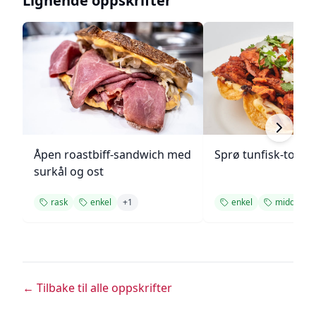
Lignende oppskrifter
Åpen roastbiff-sandwich med
Sprø tunfisk-tosta
surkål og ost
rask
enkel
+
1
enkel
middag
← Tilbake til alle oppskrifter