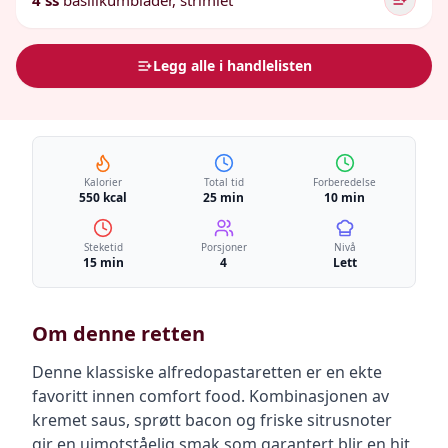
4 ss
basilikumblader, strimlet
Legg alle i handlelisten
Kalorier
Total tid
Forberedelse
550 kcal
25 min
10 min
Steketid
Porsjoner
Nivå
15 min
4
Lett
Om denne retten
Denne klassiske alfredopastaretten er en ekte
favoritt innen comfort food. Kombinasjonen av
kremet saus, sprøtt bacon og friske sitrusnoter
gir en uimotståelig smak som garantert blir en hit