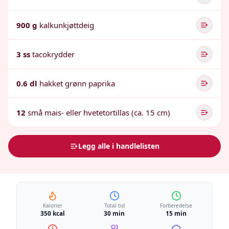
900 g
kalkunkjøttdeig
3 ss
tacokrydder
0.6 dl
hakket grønn paprika
12
små mais- eller hvetetortillas (ca. 15 cm)
Legg alle i handlelisten
Kalorier
Total tid
Forberedelse
350 kcal
30 min
15 min