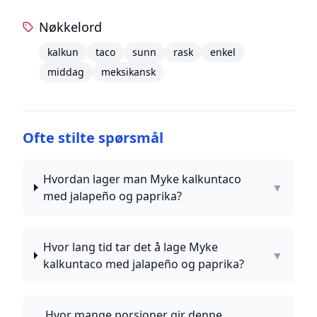
Nøkkelord
kalkun
taco
sunn
rask
enkel
middag
meksikansk
Ofte stilte spørsmål
Hvordan lager man Myke kalkuntaco
▼
med jalapeño og paprika?
Hvor lang tid tar det å lage Myke
▼
kalkuntaco med jalapeño og paprika?
Hvor mange porsjoner gir denne