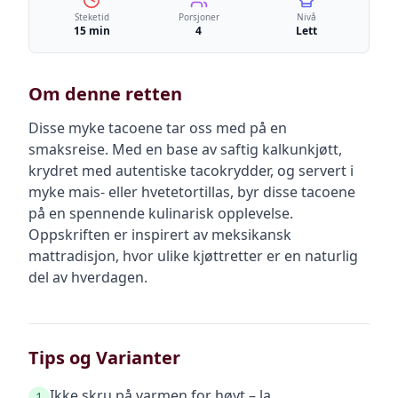
Steketid
Porsjoner
Nivå
15 min
4
Lett
Om denne retten
Disse myke tacoene tar oss med på en
smaksreise. Med en base av saftig kalkunkjøtt,
krydret med autentiske tacokrydder, og servert i
myke mais- eller hvetetortillas, byr disse tacoene
på en spennende kulinarisk opplevelse.
Oppskriften er inspirert av meksikansk
mattradisjon, hvor ulike kjøttretter er en naturlig
del av hverdagen.
Tips og Varianter
Ikke skru på varmen for høyt – la
1