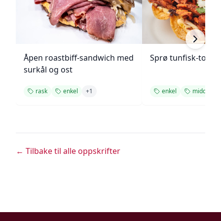
Åpen roastbiff-sandwich med
Sprø tunfisk-tosta
surkål og ost
rask
enkel
+
1
enkel
middag
← Tilbake til alle oppskrifter