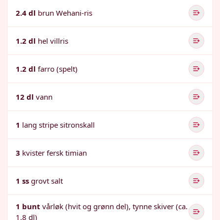
2.4 dl
brun Wehani-ris
1.2 dl
hel villris
1.2 dl
farro (spelt)
12 dl
vann
1
lang stripe sitronskall
3
kvister fersk timian
1 ss
grovt salt
1 bunt
vårløk (hvit og grønn del), tynne skiver (ca.
1.8 dl)