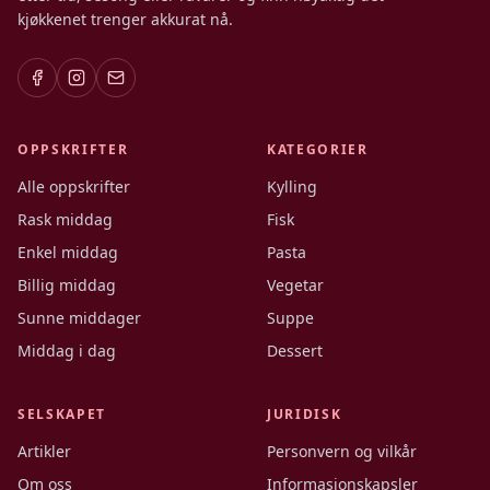
kjøkkenet trenger akkurat nå.
OPPSKRIFTER
KATEGORIER
Alle oppskrifter
Kylling
Rask middag
Fisk
Enkel middag
Pasta
Billig middag
Vegetar
Sunne middager
Suppe
Middag i dag
Dessert
SELSKAPET
JURIDISK
Artikler
Personvern og vilkår
Om oss
Informasjonskapsler