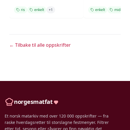
ris
enkelt
+
1
enkelt
middag
← Tilbake til alle oppskrifter
norgesmatfat
Et norsk matarkiv med over 120 000 oppskrifter — fra
raske hverdagsretter til storslagne festmenyer. Filtrer
etter tid, sesong eller råvarer og finn nøyaktig det