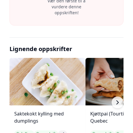
Vær den første til å
vurdere denne
oppskriften!
Lignende oppskrifter
Saktekokt kylling med
Kjøttpai (Tourtière)
dumplings
Quebec