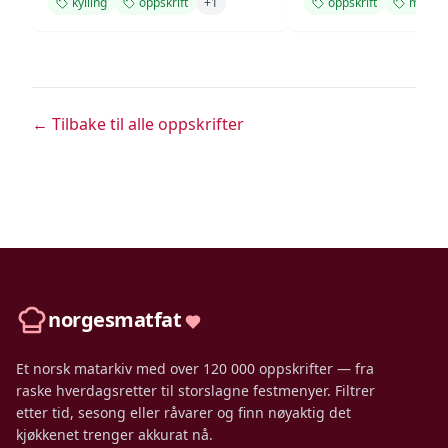
kylling
oppskrift
+
1
oppskrift
midda
← Tilbake til alle oppskrifter
norgesmatfat
Et norsk matarkiv med over 120 000 oppskrifter — fra
raske hverdagsretter til storslagne festmenyer. Filtrer
etter tid, sesong eller råvarer og finn nøyaktig det
kjøkkenet trenger akkurat nå.