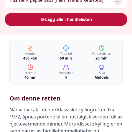
1 ss
sterk peppersaus (f.eks. Frank's RedHot®)
Legg alle i handlelisten
Kalorier
Total tid
Forberedelse
450 kcal
60 min
20 min
Steketid
Porsjoner
Nivå
40 min
4
Middels
Om denne retten
Når vi tar tak i denne klassiske kyllingretten fra
1972, åpnes portene til en nostalgisk verden full av
hjertevarmende minner. Mors klissete kylling er en
sann bærer av familiehemmeligheter og