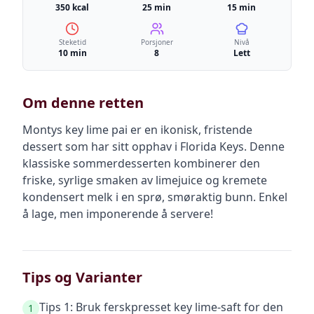
350 kcal
25 min
15 min
Steketid
Porsjoner
Nivå
10 min
8
Lett
Om denne retten
Montys key lime pai er en ikonisk, fristende
dessert som har sitt opphav i Florida Keys. Denne
klassiske sommerdesserten kombinerer den
friske, syrlige smaken av limejuice og kremete
kondensert melk i en sprø, smøraktig bunn. Enkel
å lage, men imponerende å servere!
Tips og Varianter
Tips 1: Bruk ferskpresset key lime-saft for den
1