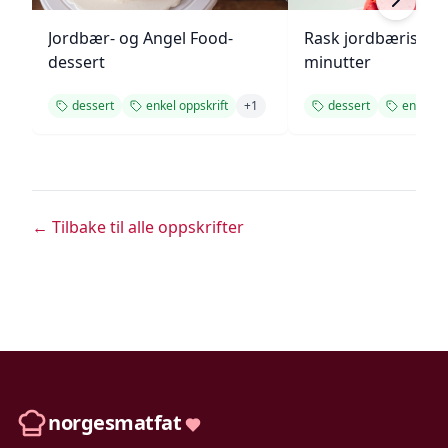
Jordbær- og Angel Food-
Rask jordbæriskre
dessert
minutter
dessert
enkel oppskrift
+
1
dessert
enkel op
← Tilbake til alle oppskrifter
norgesmatfat