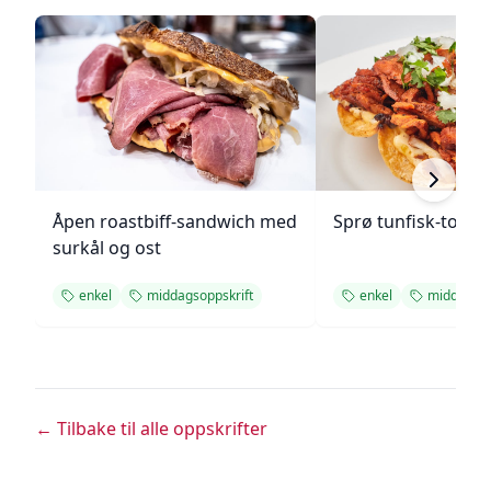
Åpen roastbiff-sandwich med
Sprø tunfisk-tosta
surkål og ost
enkel
middagsoppskrift
enkel
middagsop
← Tilbake til alle oppskrifter