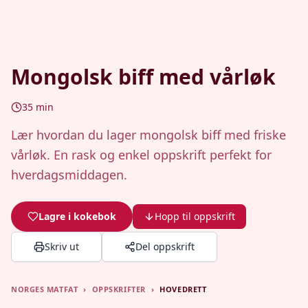
Mongolsk biff med vårløk
35
min
Lær hvordan du lager mongolsk biff med friske
vårløk. En rask og enkel oppskrift perfekt for
hverdagsmiddagen.
Lagre i kokebok
Hopp til oppskrift
Skriv ut
Del oppskrift
NORGES MATFAT
›
OPPSKRIFTER
›
HOVEDRETT