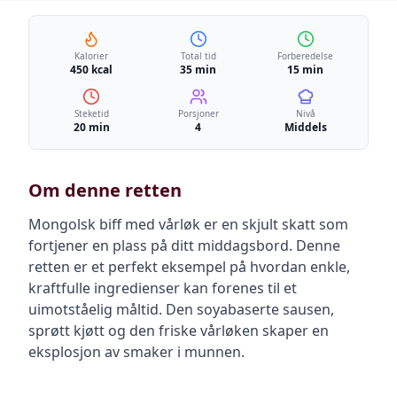
Kalorier
Total tid
Forberedelse
450 kcal
35 min
15 min
Steketid
Porsjoner
Nivå
20 min
4
Middels
Om denne retten
Mongolsk biff med vårløk er en skjult skatt som
fortjener en plass på ditt middagsbord. Denne
retten er et perfekt eksempel på hvordan enkle,
kraftfulle ingredienser kan forenes til et
uimotståelig måltid. Den soyabaserte sausen,
sprøtt kjøtt og den friske vårløken skaper en
eksplosjon av smaker i munnen.