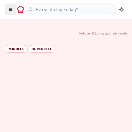
Søk i oppskrifter
Togg
Foto av
黃Lunny 設計
på
Pexels
MIDDELS
HOVEDRETT