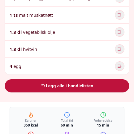
1 ts
malt muskatnøtt
1.8 dl
vegetabilsk olje
1.8 dl
hvitvin
4
egg
Legg alle i handlelisten
Kalorier
Total tid
Forberedelse
350 kcal
60 min
15 min