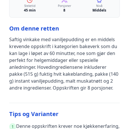
Steketid
Porsjoner
Nivå
45 min
8
Middels
Om denne retten
Saftig vinkake med vaniljepudding
er en
middels
krevende
oppskrift
i kategorien bakeverk
som du
kan lage i løpet av 60 minutter, noe som gjør den
perfekt for helgemiddager eller spesielle
anledninger
.
Hovedingrediensene inkluderer
pakke (515 g) fuktig hvit kakeblanding, pakke (140
g) instant vaniljepudding, malt muskatnøtt
og 2
andre ingredienser
.
Oppskriften gir
8
porsjoner.
Tips og Varianter
Denne oppskriften krever noe kjøkkenerfaring,
1