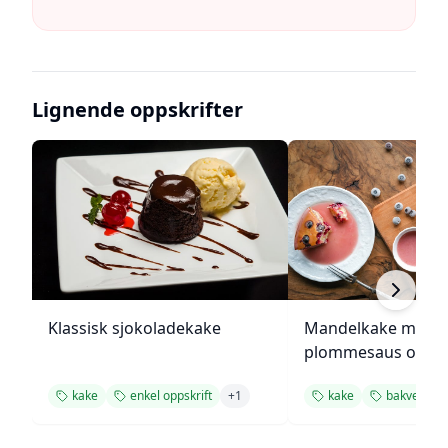
Lignende oppskrifter
Klassisk sjokoladekake
Mandelkake med
plommesaus og
ingefærsmørkrem
kake
enkel oppskrift
+
1
kake
bakverk