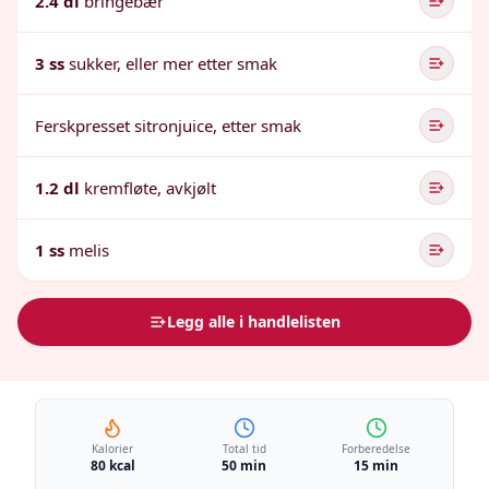
2.4 dl
bringebær
3 ss
sukker, eller mer etter smak
Ferskpresset sitronjuice, etter smak
1.2 dl
kremfløte, avkjølt
1 ss
melis
Legg alle i handlelisten
Kalorier
Total tid
Forberedelse
80 kcal
50 min
15 min