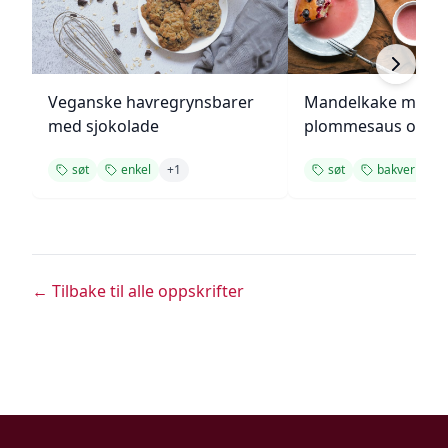
Veganske havregrynsbarer
Mandelkake med
med sjokolade
plommesaus og
ingefærsmørkrem
søt
enkel
+
1
søt
bakverk
+
← Tilbake til alle oppskrifter