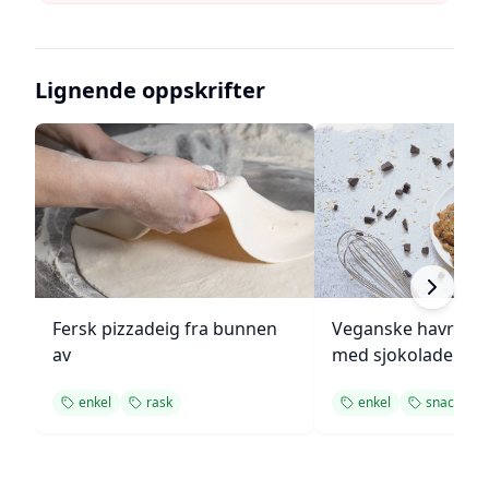
Lignende oppskrifter
Fersk pizzadeig fra bunnen
Veganske havregr
av
med sjokolade
enkel
rask
enkel
snacks