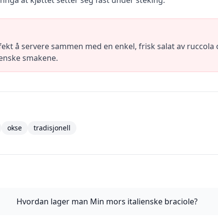
nngå at kjøttet setter seg fast under steking.
fekt å servere sammen med en enkel, frisk salat av ruccola
lienske smakene.
okse
tradisjonell
Hvordan lager man Min mors italienske braciole?