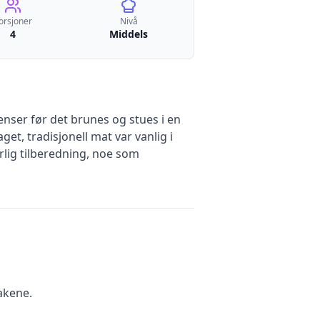
orsjoner
Nivå
4
Middels
enser før det brunes og stues i en
et, tradisjonell mat var vanlig i
rlig tilberedning, noe som
akene.