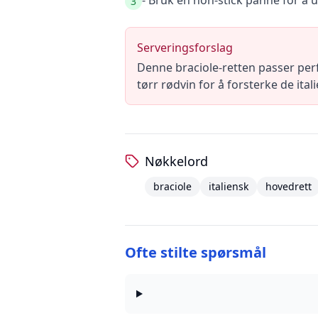
- Bruk en non-stick panne for å u
3
Serveringsforslag
Denne braciole-retten passer per
tørr rødvin for å forsterke de ita
Nøkkelord
braciole
italiensk
hovedrett
Ofte stilte spørsmål