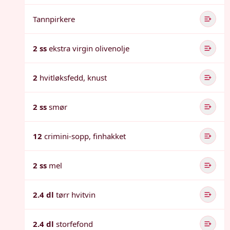
Tannpirkere
2 ss
ekstra virgin olivenolje
2
hvitløksfedd, knust
2 ss
smør
12
crimini-sopp, finhakket
2 ss
mel
2.4 dl
tørr hvitvin
2.4 dl
storfefond