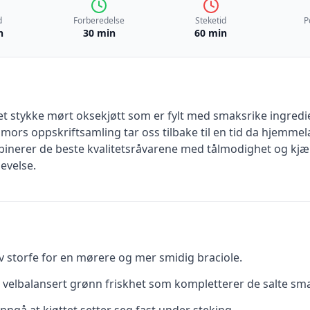
d
Forberedelse
Steketid
P
n
30 min
60 min
 et stykke mørt oksekjøtt som er fylt med smaksrike ingredi
mors oppskriftsamling tar oss tilbake til en tid da hjemmelag
mbinerer de beste kvalitetsråvarene med tålmodighet og kjæ
evelse.
av storfe for en mørere og mer smidig braciole.
en velbalansert grønn friskhet som kompletterer de salte sm