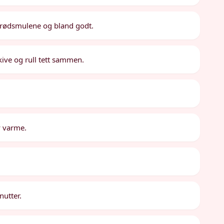
 i brødsmulene og bland godt.
skive og rull tett sammen.
y varme.
nutter.