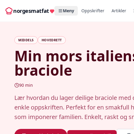
norgesmatfat
Meny
Oppskrifter
Artikler
MIDDELS
HOVEDRETT
Min mors italie
braciole
90
min
Lær hvordan du lager deilige braciole med
enkle oppskriften. Perfekt for en smakfull 
som imponerer familien. Enkelt, raskt og sm