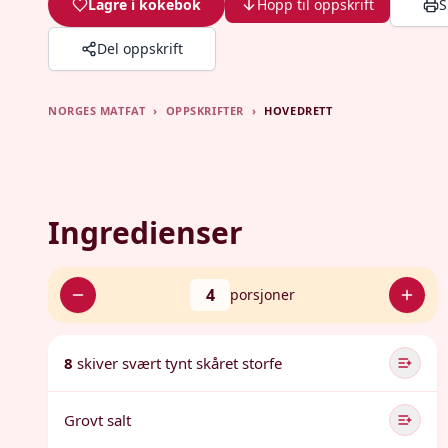
Lagre i kokebok
Hopp til oppskrift
S
Del oppskrift
NORGES MATFAT
›
OPPSKRIFTER
›
HOVEDRETT
Ingredienser
4
porsjoner
8
skiver svært tynt skåret storfe
Grovt salt