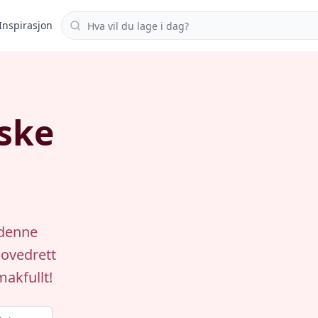
Søk i oppskrifter
Inspirasjon
nske
 denne
hovedrett
akfullt!