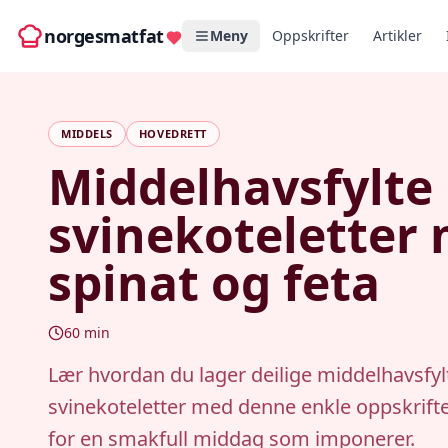
norgesmatfat
Meny
Oppskrifter
Artikler
MIDDELS
HOVEDRETT
Middelhavsfylte
svinekoteletter
spinat og feta
60
min
Lær hvordan du lager deilige middelhavsfyl
svinekoteletter med denne enkle oppskrifte
for en smakfull middag som imponerer.