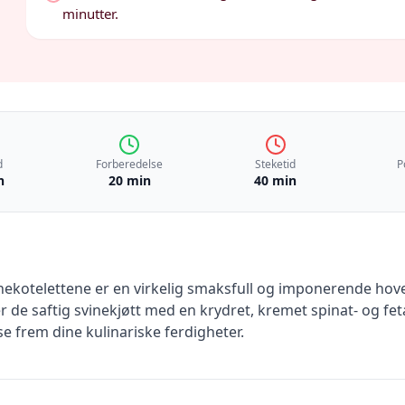
minutter.
d
Forberedelse
Steketid
P
n
20 min
40 min
inekotelettene er en virkelig smaksfull og imponerende hov
de saftig svinekjøtt med en krydret, kremet spinat- og fet
ise frem dine kulinariske ferdigheter.