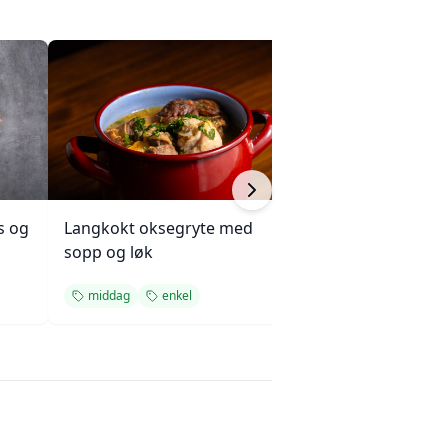
s og
Langkokt oksegryte med
Kjøttkake med b
sopp og løk
og ketchupglasu
middag
enkel
middag
enkel