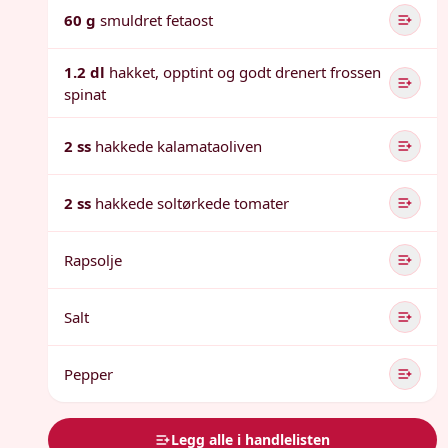
60 g
smuldret fetaost
1.2 dl
hakket, opptint og godt drenert frossen
spinat
2 ss
hakkede kalamataoliven
2 ss
hakkede soltørkede tomater
Rapsolje
Salt
Pepper
Legg alle i handlelisten