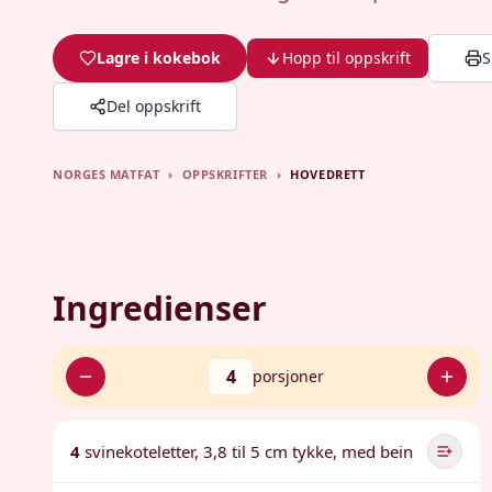
Lagre i kokebok
Hopp til oppskrift
S
Del oppskrift
NORGES MATFAT
›
OPPSKRIFTER
›
HOVEDRETT
Ingredienser
4
porsjoner
4
svinekoteletter, 3,8 til 5 cm tykke, med bein