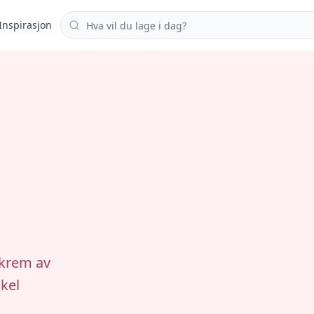
Søk i oppskrifter
Inspirasjon
 krem av
nkel