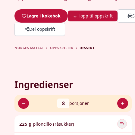
Lagre i kokebok
Hopp til oppskrift
S
Del oppskrift
NORGES MATFAT
›
OPPSKRIFTER
›
DESSERT
Ingredienser
8
porsjoner
225 g
piloncillo (råsukker)