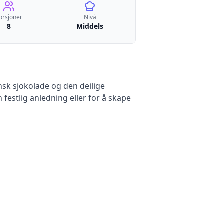
orsjoner
Nivå
8
Middels
nsk sjokolade og den deilige
 festlig anledning eller for å skape