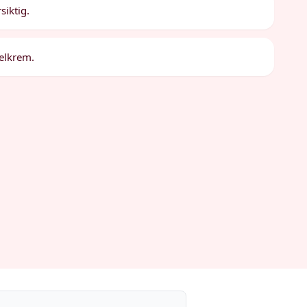
siktig.
nelkrem.