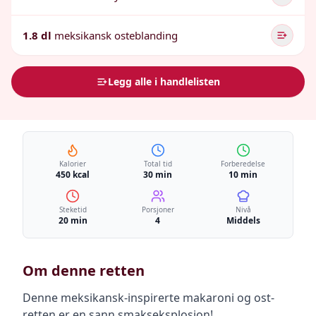
1.8 dl
meksikansk osteblanding
Legg alle i handlelisten
Kalorier
Total tid
Forberedelse
450 kcal
30 min
10 min
Steketid
Porsjoner
Nivå
20 min
4
Middels
Om denne retten
Denne meksikansk-inspirerte makaroni og ost-
retten er en sann smakseksplosjon!