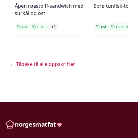
Åpen roastbiff-sandwich med
Sprø tunfisk-tosta
surkål og ost
ost
enkel
+
2
ost
meksikansk
← Tilbake til alle oppskrifter
norgesmatfat