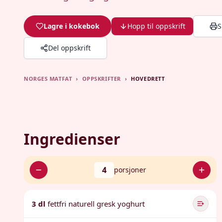
Lagre i kokebok
Hopp til oppskrift
S
Del oppskrift
NORGES MATFAT
›
OPPSKRIFTER
›
HOVEDRETT
Ingredienser
4
porsjoner
3 dl
fettfri naturell gresk yoghurt