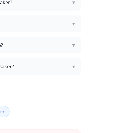
saker?
▼
▼
e?
▼
nsaker?
▼
ter