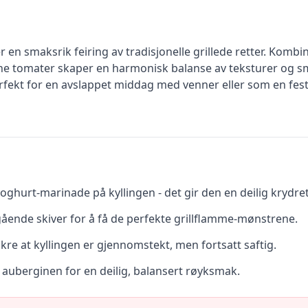
 smaksrik feiring av tradisjonelle grillede retter. Kombina
e tomater skaper en harmonisk balanse av teksturer og sma
ekt for en avslappet middag med venner eller som en festl
yoghurt-marinade på kyllingen - det gir den en deilig krydre
ående skiver for å få de perfekte grillflamme-mønstrene.
kre at kyllingen er gjennomstekt, men fortsatt saftig.
r auberginen for en deilig, balansert røyksmak.