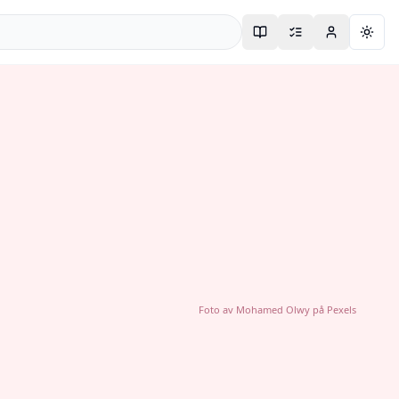
Togg
Foto av
Mohamed Olwy
på
Pexels