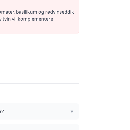
omater, basilikum og rødvinseddik
hvitvin vil komplementere
r?
▼