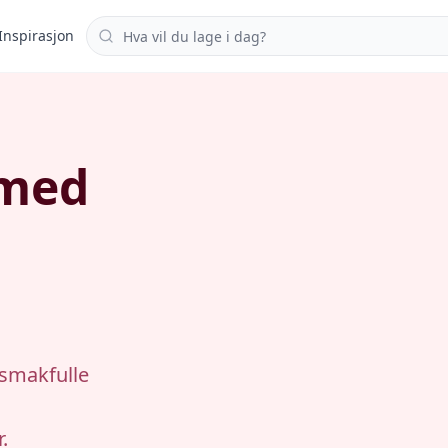
Søk i oppskrifter
Inspirasjon
 med
 smakfulle
.