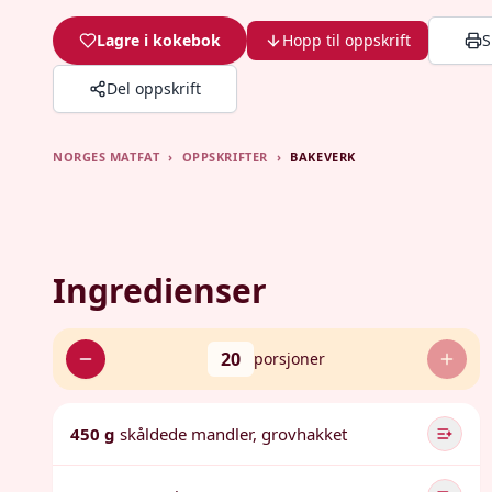
Lagre i kokebok
Hopp til oppskrift
S
Del oppskrift
NORGES MATFAT
›
OPPSKRIFTER
›
BAKEVERK
Ingredienser
20
porsjoner
450 g
skåldede mandler, grovhakket