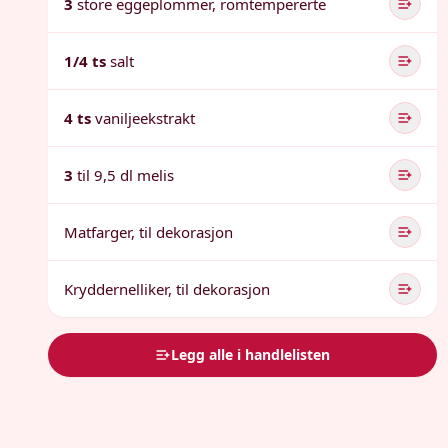
3
store eggeplommer, romtempererte
1/4 ts
salt
4 ts
vaniljeekstrakt
3
til 9,5 dl melis
Matfarger, til dekorasjon
Kryddernelliker, til dekorasjon
Legg alle i handlelisten