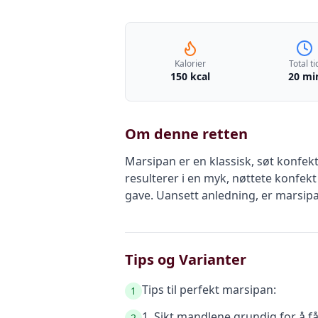
Kalorier
Total ti
150 kcal
20 mi
Om denne retten
Marsipan er en klassisk, søt konfek
resulterer i en myk, nøttete konfek
gave. Uansett anledning, er marsip
Tips og Varianter
Tips til perfekt marsipan:
1
1. Sikt mandlene grundig for å få 
2