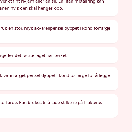
r et fint rivjern eller en sil. En liten metallring kan
panen hvis den skal henges opp.
ruk en stor, myk akvarellpensel dyppet i konditorfarge
ge før det første laget har tørket.
yk vannfarget pensel dyppet i konditorfarge for å legge
orfarge, kan brukes til å lage stilkene på fruktene.