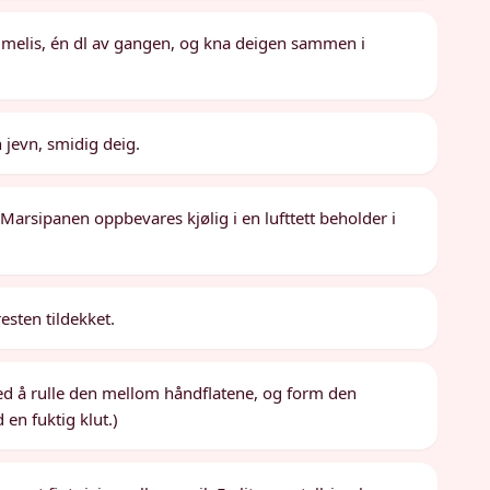
l melis, én dl av gangen, og kna deigen sammen i
 jevn, smidig deig.
. Marsipanen oppbevares kjølig i en lufttett beholder i
sten tildekket.
 ved å rulle den mellom håndflatene, og form den
 en fuktig klut.)