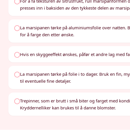
For å få teksturen av sitrusfrukt, rull marsipanformen ove
presses inn i baksiden av den tykkeste delen av marsi
La marsipanen tørke på aluminiumsfolie over natten. B
for å farge den etter ønske.
Hvis en skyggeeffekt ønskes, påfør et andre lag med far
La marsipanen tørke på folie i to dager. Bruk en fin, m
til eventuelle fine detaljer.
Trepinner, som er brutt i små biter og farget med kondit
Kryddernelliker kan brukes til å danne blomster.