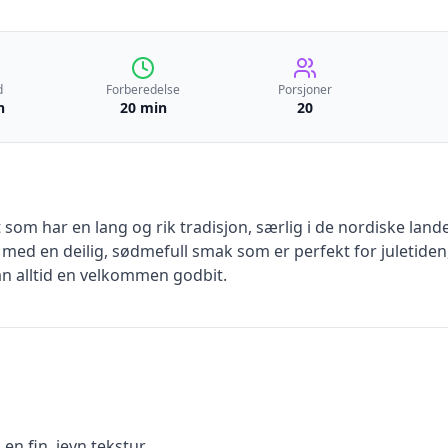
d
Forberedelse
Porsjoner
n
20 min
20
t som har en lang og rik tradisjon, særlig i de nordiske lan
t med en deilig, sødmefull smak som er perfekt for juletid
an alltid en velkommen godbit.
en fin, jevn tekstur.