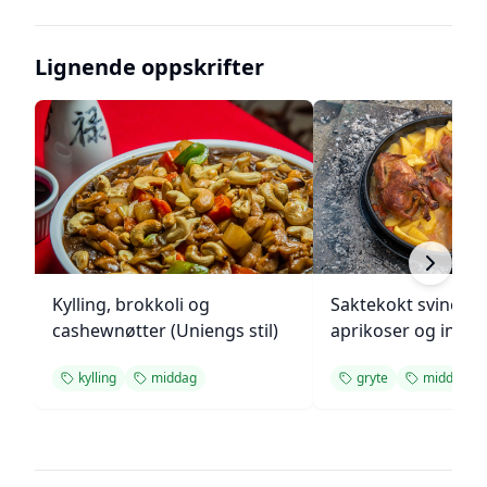
Lignende oppskrifter
Kylling, brokkoli og
Saktekokt svinekjø
cashewnøtter (Uniengs stil)
aprikoser og inge
kylling
middag
gryte
middag