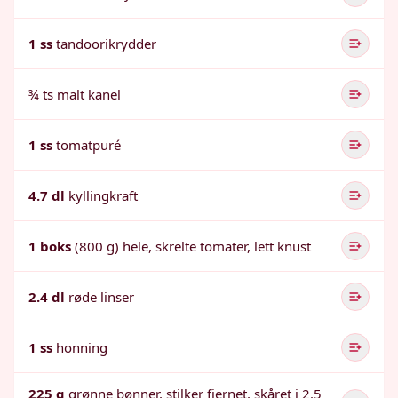
1 ss
tandoorikrydder
¾ ts malt kanel
1 ss
tomatpuré
4.7 dl
kyllingkraft
1 boks
(800 g) hele, skrelte tomater, lett knust
2.4 dl
røde linser
1 ss
honning
225 g
grønne bønner, stilker fjernet, skåret i 2.5