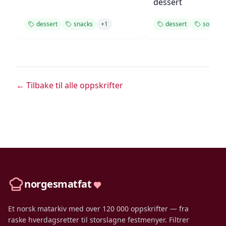
dessert
dessert
snacks
+
1
dessert
somme
← Tilbake til alle oppskrifter
norgesmatfat
Et norsk matarkiv med over 120 000 oppskrifter — fra
raske hverdagsretter til storslagne festmenyer. Filtrer