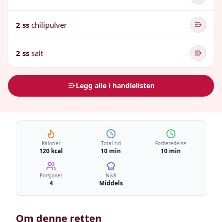
2 ss
chilipulver
2 ss
salt
Legg alle i handlelisten
Kalorier
Total tid
Forberedelse
120 kcal
10 min
10 min
Porsjoner
Nivå
4
Middels
Om denne retten