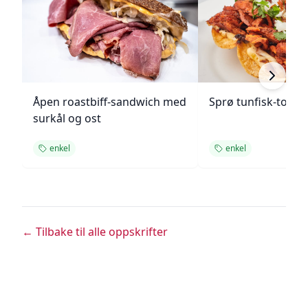
Åpen roastbiff-sandwich med
Sprø tunfisk-tosta
surkål og ost
enkel
enkel
← Tilbake til alle oppskrifter