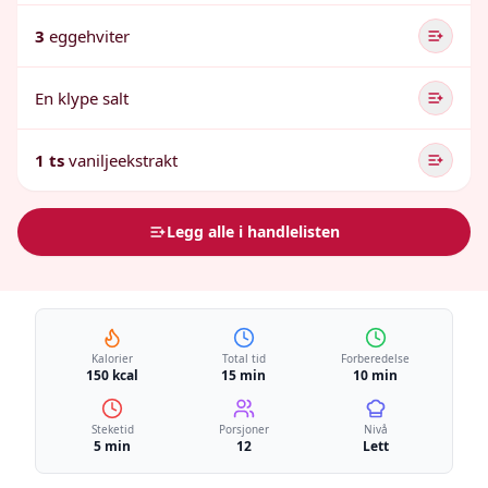
3
eggehviter
En klype salt
1 ts
vaniljeekstrakt
Legg alle i handlelisten
Kalorier
Total tid
Forberedelse
150 kcal
15 min
10 min
Steketid
Porsjoner
Nivå
5 min
12
Lett