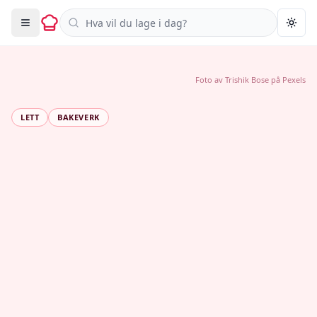
Søk i oppskrifter
Togg
Foto av
Trishik Bose
på
Pexels
LETT
BAKEVERK