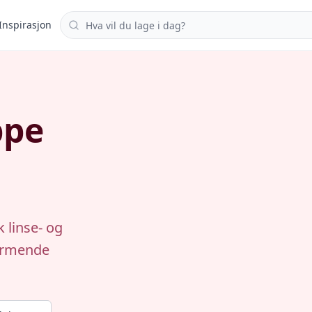
Søk i oppskrifter
Inspirasjon
ppe
 linse- og
varmende