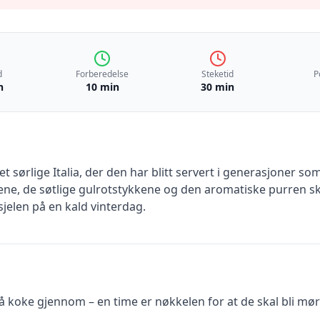
d
Forberedelse
Steketid
P
n
10 min
30 min
t sørlige Italia, der den har blitt servert i generasjoner so
ene, de søtlige gulrotstykkene og den aromatiske purren 
jelen på en kald vinterdag.
il å koke gjennom – en time er nøkkelen for at de skal bli mø