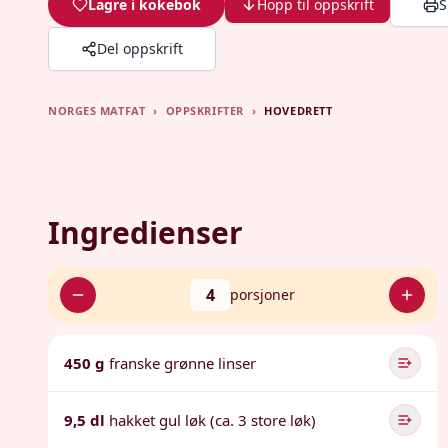
Lagre i kokebok
Hopp til oppskrift
S
Del oppskrift
NORGES MATFAT
›
OPPSKRIFTER
›
HOVEDRETT
Ingredienser
4
porsjoner
450 g
franske grønne linser
9,5 dl
hakket gul løk (ca. 3 store løk)