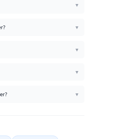
▼
er?
▼
▼
▼
er?
▼