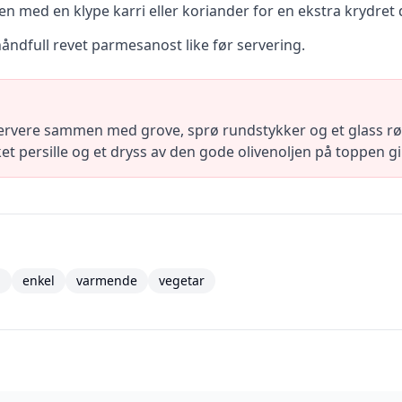
 med en klype karri eller koriander for en ekstra krydret
 håndfull revet parmesanost like før servering.
ervere sammen med grove, sprø rundstykker og et glass rø
t persille og et dryss av den gode olivenoljen på toppen gir
n
enkel
varmende
vegetar