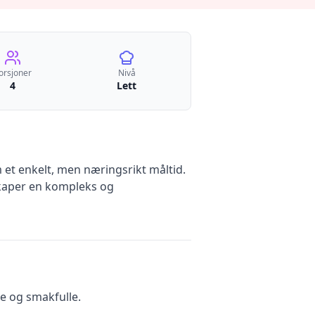
orsjoner
Nivå
4
Lett
m et enkelt, men næringsrikt måltid.
skaper en kompleks og
re og smakfulle.