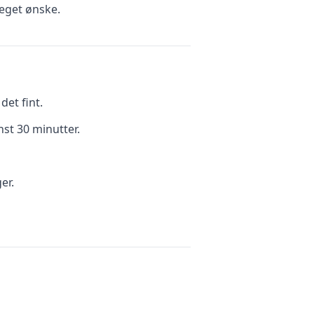
eget ønske.
et fint.
nst 30 minutter.
er.