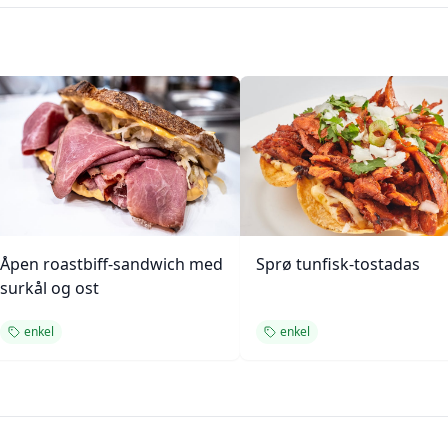
Åpen roastbiff-sandwich med
Sprø tunfisk-tostadas
surkål og ost
enkel
enkel