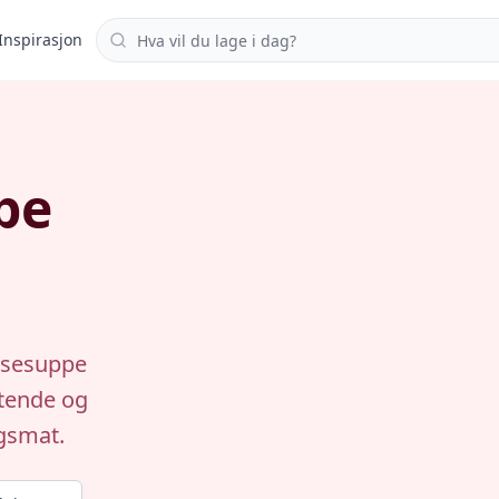
Søk i oppskrifter
Inspirasjon
pe
insesuppe
ttende og
gsmat.