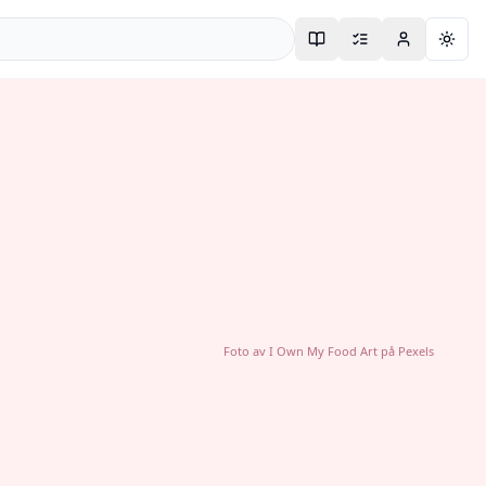
Togg
Foto av
I Own My Food Art
på
Pexels