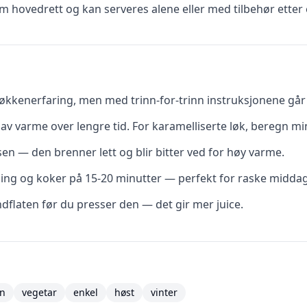
 hovedrett og kan serveres alene eller med tilbehør etter 
kkenerfaring, men med trinn-for-trinn instruksjonene går d
av varme over lengre tid. For karamelliserte løk, beregn mi
ssen — den brenner lett og blir bitter ved for høy varme.
ging og koker på 15-20 minutter — perfekt for raske middag
flaten før du presser den — det gir mer juice.
n
vegetar
enkel
høst
vinter