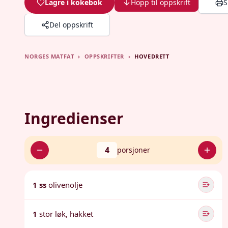
Lagre i kokebok
Hopp til oppskrift
S
Del oppskrift
NORGES MATFAT
›
OPPSKRIFTER
›
HOVEDRETT
Ingredienser
4
porsjoner
1 ss
olivenolje
1
stor løk, hakket