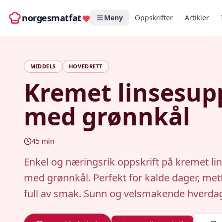
norgesmatfat
Meny
Oppskrifter
Artikler
MIDDELS
HOVEDRETT
Kremet linsesup
med grønnkål
45
min
Enkel og næringsrik oppskrift på kremet l
med grønnkål. Perfekt for kalde dager, me
full av smak. Sunn og velsmakende hverda