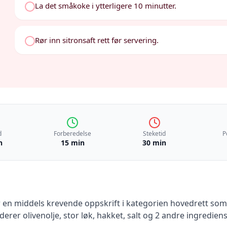
La det småkoke i ytterligere 10 minutter.
Rør inn sitronsaft rett før servering.
d
Forberedelse
Steketid
P
n
15 min
30 min
 en
middels krevende
oppskrift
i kategorien hovedrett
som 
uderer
olivenolje, stor løk, hakket, salt
og 2 andre ingrediens