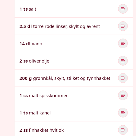
1 ts
salt
2.5 dl
tørre røde linser, skylt og avrent
14 dl
vann
2 ss
olivenolje
200 g
grønnkål, skylt, stilket og tynnhakket
1 ss
malt spisskummen
1 ts
malt kanel
2 ss
finhakket hvitløk