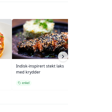
Indisk-inspirert stekt laks
Enchiladas med 
med krydder
ovnsbakte grøn
enkel
enkel