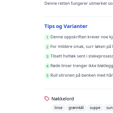
Denne retten fungerer utmerket som
Tips og Varianter
Denne oppskriften krever noe kjø
1
For mildere smak, surr løken på l
2
Tilsett hvitløk sent i stekeprose
3
Røde linser trenger ikke bløtleg
4
Rull sitronen på benken med hånd
5
Nøkkelord
linse
grønnkål
suppe
sun