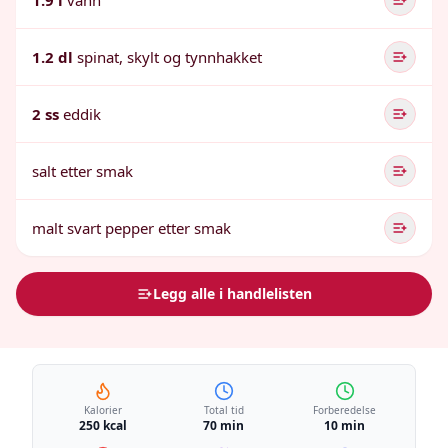
1.9 l
vann
1.2 dl
spinat, skylt og tynnhakket
2 ss
eddik
salt etter smak
malt svart pepper etter smak
Legg alle i handlelisten
Kalorier
Total tid
Forberedelse
250 kcal
70 min
10 min