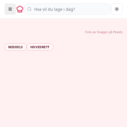
Søk i oppskrifter
Togg
Foto av
Snappr
på
Pexels
MIDDELS
HOVEDRETT