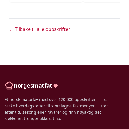
← Tilbake til alle oppskrifter
norgesmatfat
Et norsk matarkiv med over 120 000 oppskrifter — fra
raske hverdagsretter til storslagne festmenyer. Filtrer
etter tid, sesong eller råvarer og finn nøyaktig det
kjøkkenet trenger akkurat nå.