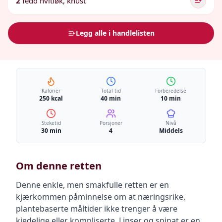
2
fedd hvitløk, knust
Legg alle i handlelisten
Kalorier
Total tid
Forberedelse
250 kcal
40 min
10 min
Steketid
Porsjoner
Nivå
30 min
4
Middels
Om denne retten
Denne enkle, men smakfulle retten er en
kjærkommen påminnelse om at næringsrike,
plantebaserte måltider ikke trenger å være
kjedelige eller kompliserte. Linser og spinat er en