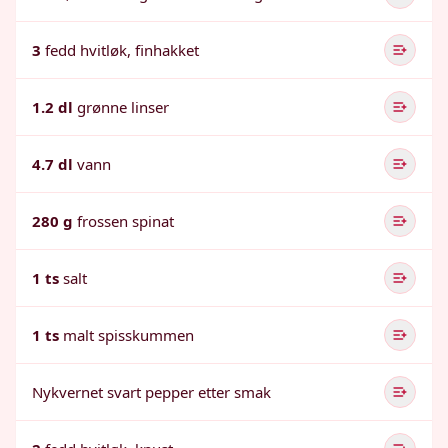
3
fedd hvitløk, finhakket
1.2 dl
grønne linser
4.7 dl
vann
280 g
frossen spinat
1 ts
salt
1 ts
malt spisskummen
Nykvernet svart pepper etter smak