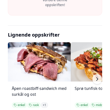
oppskriften!
Lignende oppskrifter
Åpen roastbiff-sandwich med
Sprø tunfisk-tosta
surkål og ost
enkel
rask
+
1
enkel
middag