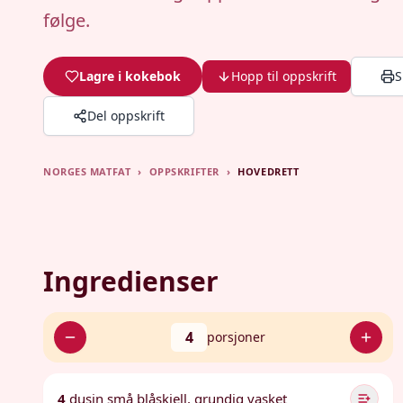
følge.
Lagre i kokebok
Hopp til oppskrift
S
Del oppskrift
NORGES MATFAT
›
OPPSKRIFTER
›
HOVEDRETT
Ingredienser
4
porsjoner
4
dusin små blåskjell, grundig vasket