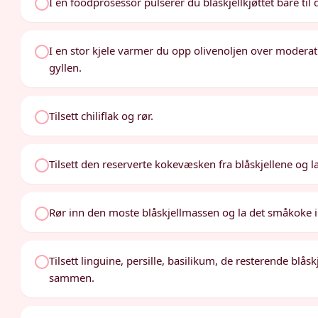
I en foodprosessor pulserer du blåskjellkjøttet bare til
I en stor kjele varmer du opp olivenoljen over moderat h
gyllen.
Tilsett chiliflak og rør.
Tilsett den reserverte kokevæsken fra blåskjellene og 
Rør inn den moste blåskjellmassen og la det småkoke i
Tilsett linguine, persille, basilikum, de resterende blåsk
sammen.