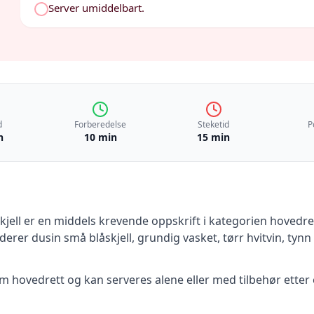
Server umiddelbart.
d
Forberedelse
Steketid
P
n
10 min
15 min
jell
er en
middels krevende
oppskrift
i kategorien hovedre
uderer
dusin små blåskjell, grundig vasket, tørr hvitvin, tynn
 hovedrett og kan serveres alene eller med tilbehør etter 