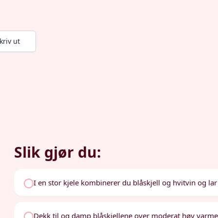
kriv ut
Slik gjør du:
I en stor kjele kombinerer du blåskjell og hvitvin og la
Dekk til og damp blåskjellene over moderat høy varme i