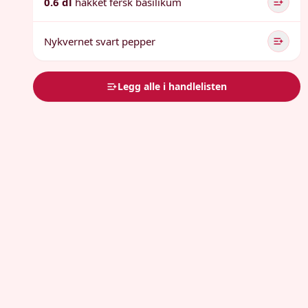
0.6 dl
hakket fersk basilikum
Nykvernet svart pepper
Legg alle i handlelisten