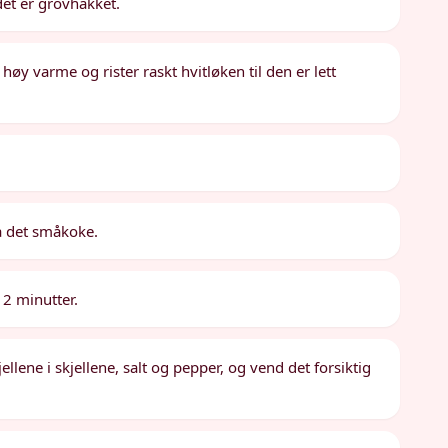
 det er grovhakket.
øy varme og rister raskt hvitløken til den er lett
la det småkoke.
 2 minutter.
jellene i skjellene, salt og pepper, og vend det forsiktig