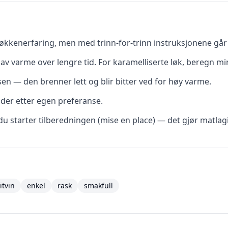
kkenerfaring, men med trinn-for-trinn instruksjonene går d
av varme over lengre tid. For karamelliserte løk, beregn mi
ssen — den brenner lett og blir bitter ved for høy varme.
dder etter egen preferanse.
du starter tilberedningen (mise en place) — det gjør matlag
itvin
enkel
rask
smakfull