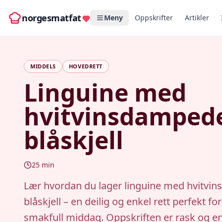
norgesmatfat
Meny
Oppskrifter
Artikler
MIDDELS
HOVEDRETT
Linguine med
hvitvinsdamped
blåskjell
25
min
Lær hvordan du lager linguine med hvitvi
blåskjell – en deilig og enkel rett perfekt fo
smakfull middag. Oppskriften er rask og en