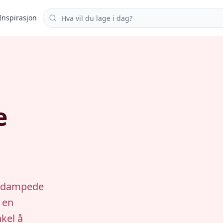
Søk i oppskrifter
Inspirasjon
e
nsdampede
r en
kel å