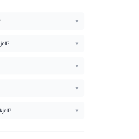
?
▼
ell?
▼
▼
▼
jell?
▼