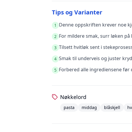
Tips og Varianter
Denne oppskriften krever noe kjø
1
For mildere smak, surr løken på l
2
Tilsett hvitløk sent i stekeprose
3
Smak til underveis og juster kry
4
Forbered alle ingrediensene før 
5
Nøkkelord
pasta
middag
blåskjell
hv