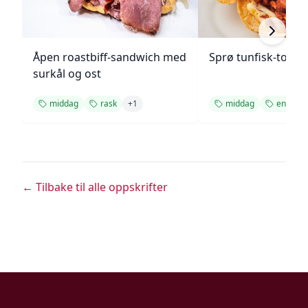
Åpen roastbiff-sandwich med
Sprø tunfisk-tosta
surkål og ost
middag
rask
+
1
middag
enkel
← Tilbake til alle oppskrifter