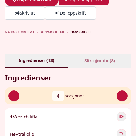
Skriv ut
Del oppskrift
NORGES MATFAT
›
OPPSKRIFTER
›
HOVEDRETT
Ingredienser (
13
)
Slik gjør du (
8
)
Ingredienser
4
porsjoner
1/8 ts
chiliflak
Nøytral olje