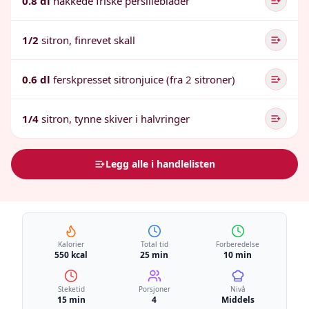
0.8 dl
hakkede friske persilleblader
1/2
sitron, finrevet skall
0.6 dl
ferskpresset sitronjuice (fra 2 sitroner)
1/4
sitron, tynne skiver i halvringer
Legg alle i handlelisten
Kalorier
Total tid
Forberedelse
550 kcal
25 min
10 min
Steketid
Porsjoner
Nivå
15 min
4
Middels