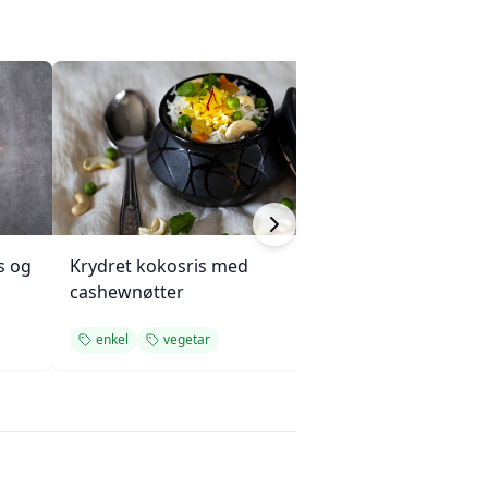
s og
Krydret kokosris med
Langkokt okseg
cashewnøtter
sopp og løk
enkel
vegetar
middag
enkel