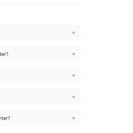
?
▼
ter?
▼
▼
▼
rter?
▼