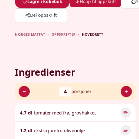
Lagre i kokebok
Hopp til oppskrift
S
Del oppskrift
NORGES MATFAT
›
OPPSKRIFTER
›
HOVEDRETT
Ingredienser
4
porsjoner
4.7 dl
tomater med frø, grovhakket
1.2 dl
ekstra jomfru olivenolje