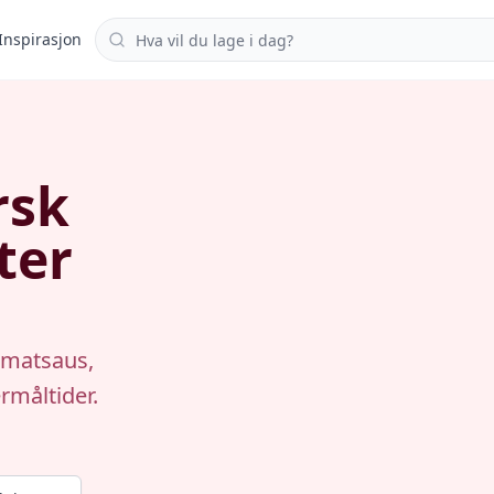
Søk i oppskrifter
Inspirasjon
rsk
ter
omatsaus,
rmåltider.