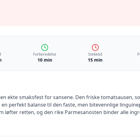
d
Forberedelse
Steketid
P
n
10 min
15 min
er en ekte smaksfest for sansene. Den friske tomatsausen, 
n perfekt balanse til den faste, men bitevennlige linguinep
om løfter retten, og den rike Parmesanosten binder alle i