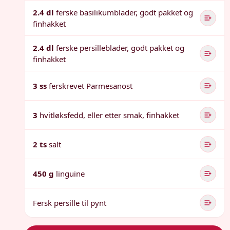
2.4 dl
ferske basilikumblader, godt pakket og
finhakket
2.4 dl
ferske persilleblader, godt pakket og
finhakket
3 ss
ferskrevet Parmesanost
3
hvitløksfedd, eller etter smak, finhakket
2 ts
salt
450 g
linguine
Fersk persille til pynt