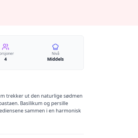
orsjoner
Nivå
4
Middels
som trekker ut den naturlige sødmen
astaen. Basilikum og persille
ngrediensene sammen i en harmonisk