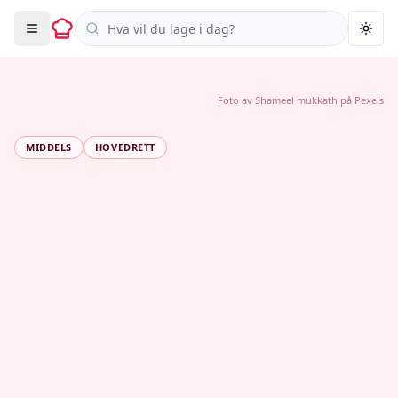
Søk i oppskrifter
Togg
Foto av
Shameel mukkath
på
Pexels
MIDDELS
HOVEDRETT