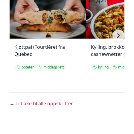
Kjøttpai (Tourtière) fra
Kylling, brokkoli o
Quebec
cashewnøtter (Unie
poteter
middagsrett
kylling
middagsr
← Tilbake til alle oppskrifter