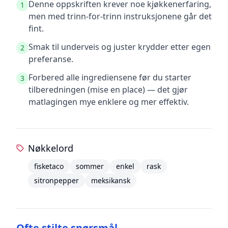
Denne oppskriften krever noe kjøkkenerfaring,
1
men med trinn-for-trinn instruksjonene går det
fint.
Smak til underveis og juster krydder etter egen
2
preferanse.
Forbered alle ingrediensene før du starter
3
tilberedningen (mise en place) — det gjør
matlagingen mye enklere og mer effektiv.
Nøkkelord
fisketaco
sommer
enkel
rask
sitronpepper
meksikansk
Ofte stilte spørsmål