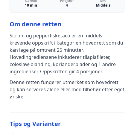
Steketid
Porsjoner
Nivå
10 min
4
Middels
Om denne retten
Sitron- og pepperfisketaco
er en
middels
krevende
oppskrift
i kategorien hovedrett
som du
kan lage på omtrent 25 minutter
.
Hovedingrediensene inkluderer
tilapiafileter,
coleslaw-blanding, korianderblader
og 1 andre
ingredienser
.
Oppskriften gir
4
porsjoner.
Denne retten fungerer utmerket som hovedrett
og kan serveres alene eller med tilbehør etter eget
ønske.
Tips og Varianter