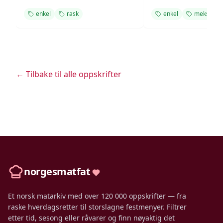
enkel
rask
enkel
meksikan
← Tilbake til alle oppskrifter
norgesmatfat
Et norsk matarkiv med over 120 000 oppskrifter — fra
raske hverdagsretter til storslagne festmenyer. Filtrer
etter tid, sesong eller råvarer og finn nøyaktig det