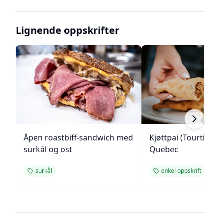
Lignende oppskrifter
Åpen roastbiff-sandwich med
Kjøttpai (Tourtière)
surkål og ost
Quebec
surkål
enkel oppskrift