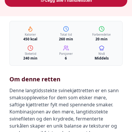
Legg alle i handlelisten
Kalorier
Total tid
Forberedelse
450 kcal
260 min
20 min
Steketid
Porsjoner
Nivå
240 min
6
Middels
Om denne retten
Denne langtidsstekte svinekjøttretten er en sann
smaksopplevelse for dem som elsker møre,
saftige kjøttretter fylt med spennende smaker.
Kombinasjonen av den møre, langtidsstekte
svinefileten og den krydrede, fermenterte
surkålen skaper en unik balanse av teksturer og