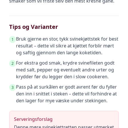
smaker som vil friste selv den mest kresne gane.
Tips og Varianter
Bruk gjerne en stor, tykk svinekjøttstek for best
1
resultat – dette vil sikre at kjøttet forblir mørt
og saftig gjennom den lange koketiden.
For ekstra god smak, krydre svinefileten godt
2
med salt, pepper og eventuelt andre urter og
krydder før du legger den i slow cookeren.
Pass på at surkålen er godt avrent før du fyller
3
den inn i snittet i steken – dette vil forhindre at
den lager for mye væske under stekingen.
Serveringsforslag
Denne møre svinekjøttretten passer utmerket