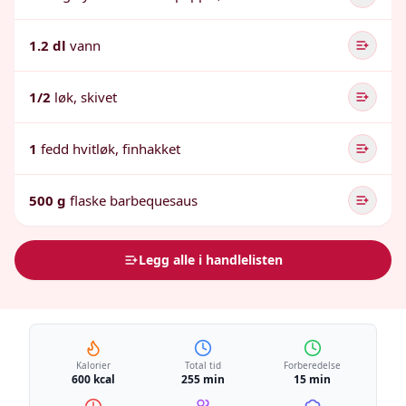
1.2 dl
vann
1/2
løk, skivet
1
fedd hvitløk, finhakket
500 g
flaske barbequesaus
Legg alle i handlelisten
Kalorier
Total tid
Forberedelse
600 kcal
255 min
15 min