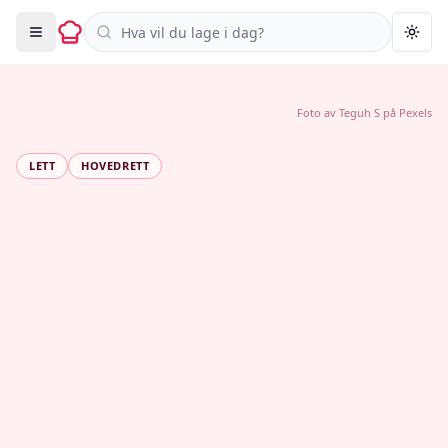
Søk i oppskrifter
Togg
Foto av
Teguh S
på
Pexels
LETT
HOVEDRETT