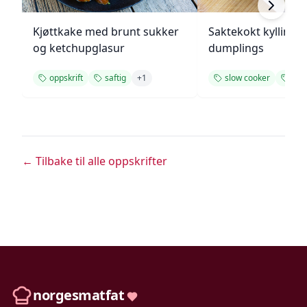
Kjøttkake med brunt sukker
Saktekokt kylling 
og ketchupglasur
dumplings
oppskrift
saftig
+
1
slow cooker
opps
← Tilbake til alle oppskrifter
norgesmatfat