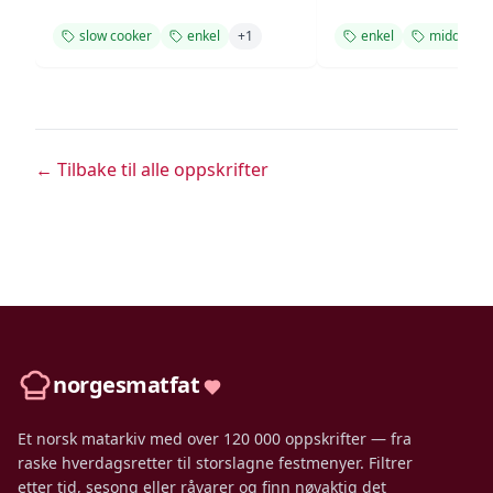
slow cooker
enkel
+
1
enkel
middag
← Tilbake til alle oppskrifter
norgesmatfat
Et norsk matarkiv med over 120 000 oppskrifter — fra
raske hverdagsretter til storslagne festmenyer. Filtrer
etter tid, sesong eller råvarer og finn nøyaktig det