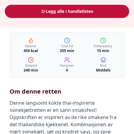
Legg alle i handlelisten
Kalorier
Total tid
Forberedelse
450 kcal
255 min
15 min
Steketid
Porsjoner
Nivå
240 min
4
Middels
Om denne retten
Denne langsomt kokte thai-inspirerte
svinekjøttretten er en sann smaksfest!
Oppskriften er inspirert av de rike smakene fra
det thailandske kjøkkenet. Kombinasjonen av
mørt svinekjøtt, søt og krydret saus, og sprø