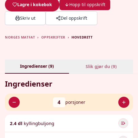
Lagre i kokebok
Hopp til oppskrift
Skriv ut
Del oppskrift
NORGES MATFAT
›
OPPSKRIFTER
›
HOVEDRETT
Ingredienser (
9
)
Slik gjør du (
9
)
Ingredienser
4
porsjoner
2.4 dl
kyllingbuljong