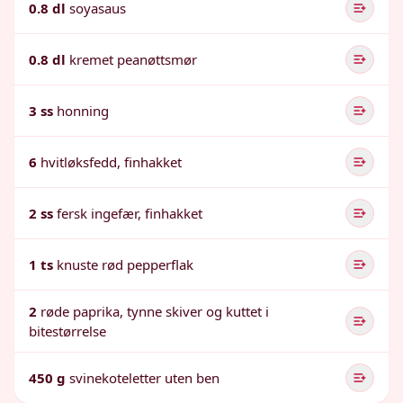
0.8 dl
soyasaus
0.8 dl
kremet peanøttsmør
3 ss
honning
6
hvitløksfedd, finhakket
2 ss
fersk ingefær, finhakket
1 ts
knuste rød pepperflak
2
røde paprika, tynne skiver og kuttet i
bitestørrelse
450 g
svinekoteletter uten ben