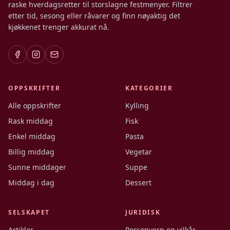
raske hverdagsretter til storslagne festmenyer. Filtrer
etter tid, sesong eller råvarer og finn nøyaktig det
kjøkkenet trenger akkurat nå.
OPPSKRIFTER
KATEGORIER
Alle oppskrifter
Kylling
Rask middag
Fisk
Enkel middag
Pasta
Billig middag
Vegetar
Sunne middager
Suppe
Middag i dag
Dessert
SELSKAPET
JURIDISK
Artikler
Personvern og vilkår