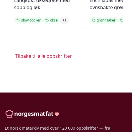
Langkokt oksegryte med
Enchiladas med p
sopp og løk
ovnsbakte grønns
slow cooker
okse
+
1
grønnsaker
enke
← Tilbake til alle oppskrifter
norgesmatfat
Et norsk matarkiv med over 120 000 oppskrifter — fra