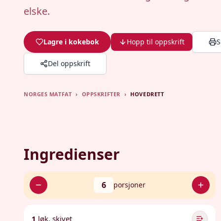
elske.
Lagre i kokebok
Hopp til oppskrift
S
Del oppskrift
NORGES MATFAT
›
OPPSKRIFTER
›
HOVEDRETT
Ingredienser
6
porsjoner
1
løk, skivet