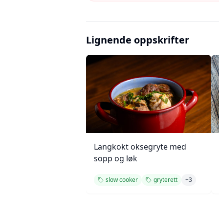
Lignende oppskrifter
Langkokt oksegryte med
sopp og løk
slow cooker
gryterett
+
3