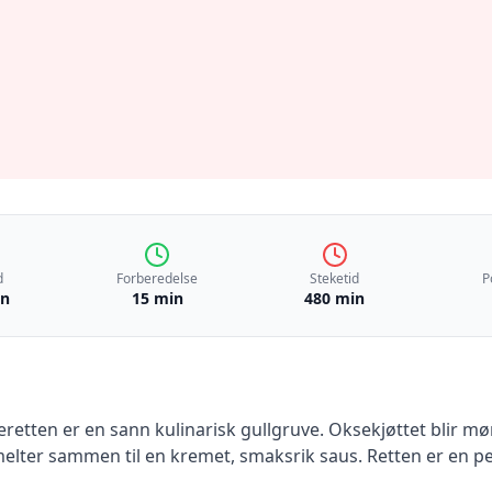
d
Forberedelse
Steketid
P
in
15 min
480 min
retten er en sann kulinarisk gullgruve. Oksekjøttet blir mør
ter sammen til en kremet, smaksrik saus. Retten er en pe