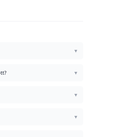
▼
tt?
▼
▼
▼