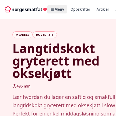
norgesmatfat
Meny
Oppskrifter
Artikler
MIDDELS
HOVEDRETT
Langtidskokt
gryterett med
oksekjøtt
495
min
Lær hvordan du lager en saftig og smakfull
langtidskokt gryterett med oksekjøtt i slow
Perfekt for en enkel middagsløsning som all