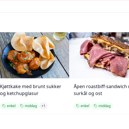
Kjøttkake med brunt sukker
Åpen roastbiff-sandwich
og ketchupglasur
surkål og ost
enkel
middag
+
1
enkel
middag