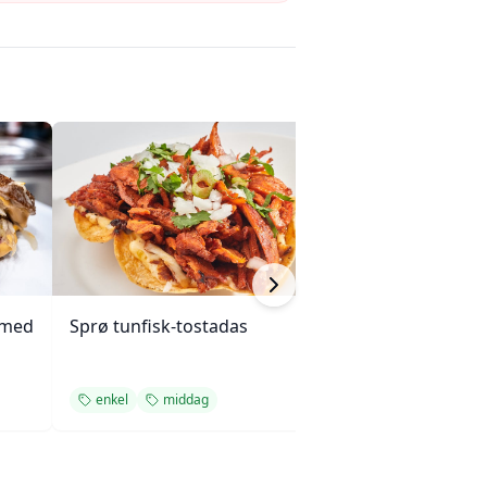
 med
Sprø tunfisk-tostadas
Enchiladas med 
ovnsbakte grøn
enkel
middag
enkel
middag