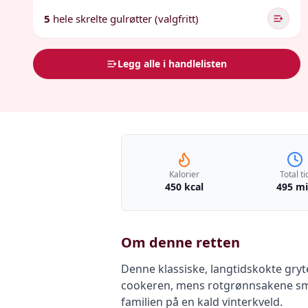
5
hele skrelte gulrøtter (valgfritt)
Legg alle i handlelisten
Kalorier
Total ti
450 kcal
495 m
Om denne retten
Denne klassiske, langtidskokte gryte
cookeren, mens rotgrønnsakene smel
familien på en kald vinterkveld.