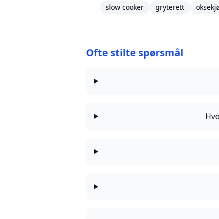
slow cooker
gryterett
oksekjø
Ofte stilte spørsmål
Hvo