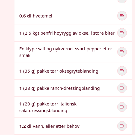
0.6 dl
hvetemel
1
(2.5 kg) benfri høyrygg av okse, i store biter
En klype salt og nykvernet svart pepper etter
smak
1
(35 g) pakke tørr oksegryteblanding
1
(28 g) pakke ranch-dressingblanding
1
(20 g) pakke tørr italiensk
salatdressingsblanding
1.2 dl
vann, eller etter behov