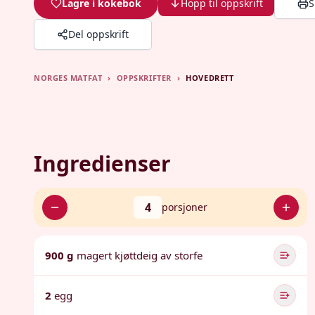
Lagre i kokebok
Hopp til oppskrift
S
Del oppskrift
NORGES MATFAT
›
OPPSKRIFTER
›
HOVEDRETT
Ingredienser
4
porsjoner
900 g
magert kjøttdeig av storfe
2
egg