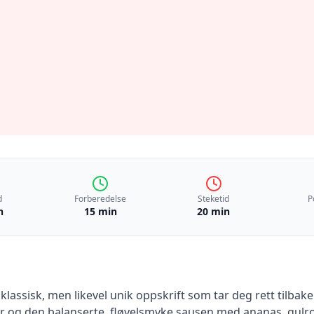
d
Forberedelse
Steketid
P
n
15 min
20 min
 klassisk, men likevel unik oppskrift som tar deg rett tilba
r og den balanserte, fløyelsmyke sausen med ananas, gulro