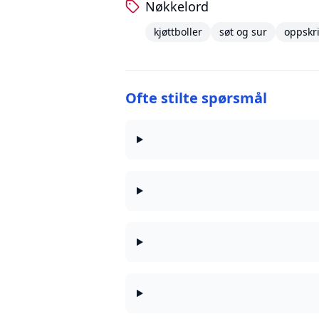
Nøkkelord
kjøttboller
søt og sur
oppskri
Ofte stilte spørsmål