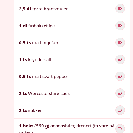
2,5 dl
tørre brødsmuler
1 dl
finhakket løk
0.5 ts
malt ingefær
1 ts
kryddersalt
0.5 ts
malt svart pepper
2 ts
Worcestershire-saus
2 ts
sukker
1 boks
(560 g) ananasbiter, drenert (ta vare på
saften)