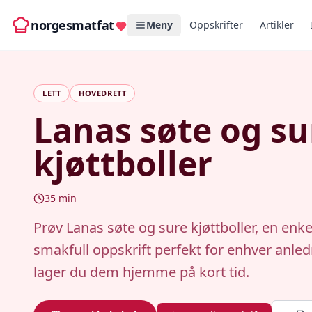
norgesmatfat
Meny
Oppskrifter
Artikler
LETT
HOVEDRETT
Lanas søte og su
kjøttboller
35
min
Prøv Lanas søte og sure kjøttboller, en enke
smakfull oppskrift perfekt for enhver anledn
lager du dem hjemme på kort tid.