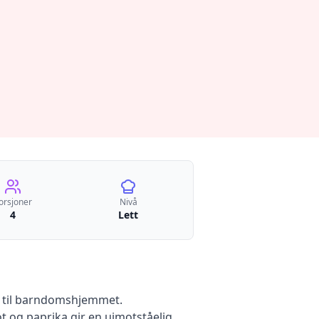
orsjoner
Nivå
4
Lett
ke til barndomshjemmet.
t og paprika gir en uimotståelig