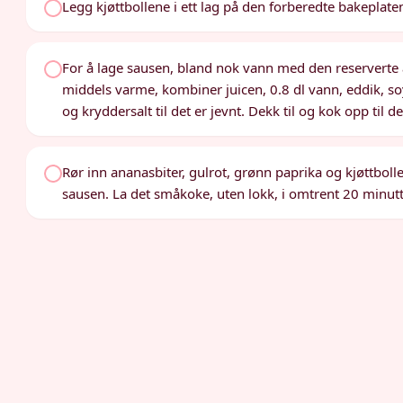
Legg kjøttbollene i ett lag på den forberedte bakeplaten. 
For å lage sausen, bland nok vann med den reserverte ana
middels varme, kombiner juicen, 0.8 dl vann, eddik, so
og kryddersalt til det er jevnt. Dekk til og kok opp til de
Rør inn ananasbiter, gulrot, grønn paprika og kjøttboll
sausen. La det småkoke, uten lokk, i omtrent 20 minutte