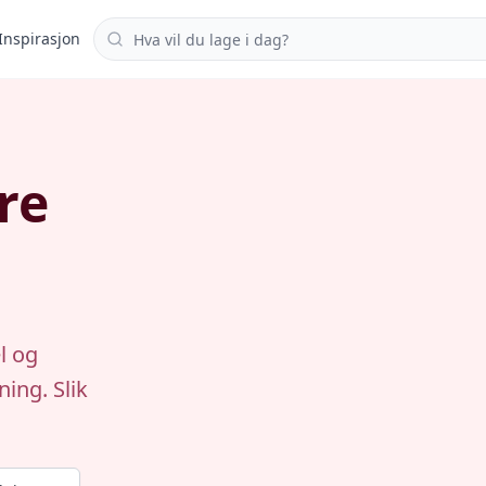
Søk i oppskrifter
Inspirasjon
re
l og
ing. Slik