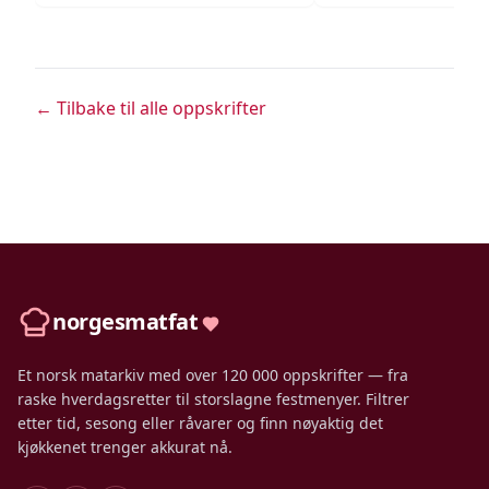
← Tilbake til alle oppskrifter
norgesmatfat
Et norsk matarkiv med over 120 000 oppskrifter — fra
raske hverdagsretter til storslagne festmenyer. Filtrer
etter tid, sesong eller råvarer og finn nøyaktig det
kjøkkenet trenger akkurat nå.