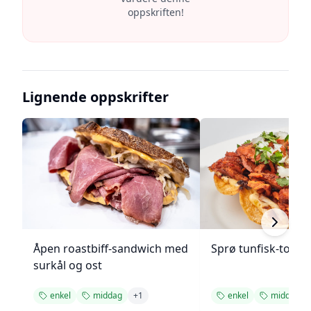
oppskriften!
Lignende oppskrifter
Åpen roastbiff-sandwich med
Sprø tunfisk-tosta
surkål og ost
enkel
middag
+
1
enkel
middag