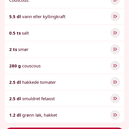
Couscous:
5.5 dl
vann eller kyllingkraft
0.5 ts
salt
2 ts
smør
280 g
couscous
2.5 dl
hakkede tomater
2.5 dl
smuldret fetaost
1.2 dl
grønn løk, hakket