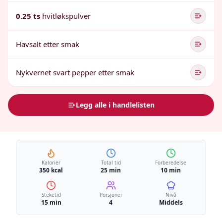
0.25 ts
hvitløkspulver
Havsalt etter smak
Nykvernet svart pepper etter smak
Legg alle i handlelisten
Kalorier
Total tid
Forberedelse
350 kcal
25 min
10 min
Steketid
Porsjoner
Nivå
15 min
4
Middels