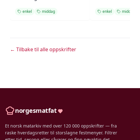
enkel
middag
enkel
middag
← Tilbake til alle oppskrifter
norgesmatfat
Et norsk matarkiv med over 120 000 oppskrifter — fra
raske hverdagsretter til storslagne festmenyer. Filtrer
etter tid, sesong eller råvarer og finn nøyaktig det