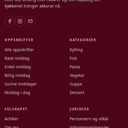
kjøkkenet trenger akkurat nå.
OPPSKRIFTER
KATEGORIER
Alle oppskrifter
Kylling
Rask middag
Fisk
Enkel middag
Pasta
Billig middag
Vegetar
Sunne middager
Suppe
Middag i dag
Dessert
SELSKAPET
JURIDISK
Artikler
Personvern og vilkår
Om oss
Informasjonskapsler