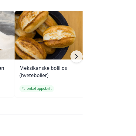
en
Meksikanske bolillos
Klassisk sjokola
(hveteboller)
enkel oppskrift
enkel oppskrift