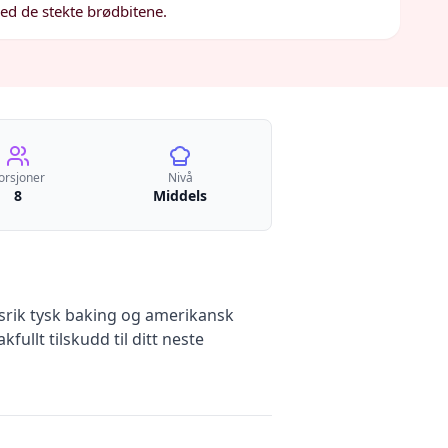
ed de stekte brødbitene.
orsjoner
Nivå
8
Middels
nsrik tysk baking og amerikansk
ullt tilskudd til ditt neste