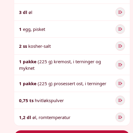
3 dl
øl
1
egg, pisket
2 ss
kosher-salt
1 pakke
(225 g) kremost, i terninger og
myknet
1 pakke
(225 g) prosessert ost, i terninger
0,75 ts
hvitløkspulver
1,2 dl
øl, romtemperatur