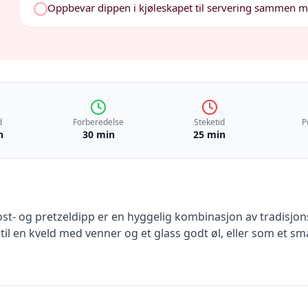
Oppbevar dippen i kjøleskapet til servering sammen m
d
Forberedelse
Steketid
P
n
30 min
25 min
 ost- og pretzeldipp er en hyggelig kombinasjon av tradisjo
l en kveld med venner og et glass godt øl, eller som et smakf