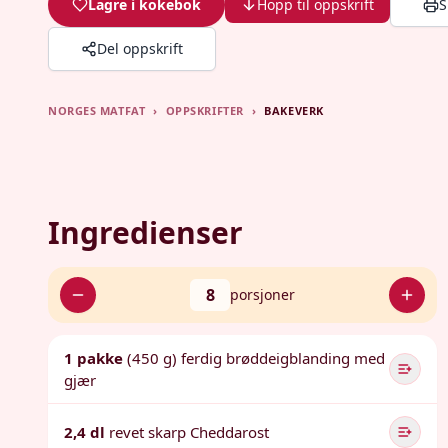
Lagre i kokebok
Hopp til oppskrift
S
Del oppskrift
NORGES MATFAT
›
OPPSKRIFTER
›
BAKEVERK
Ingredienser
8
porsjoner
1 pakke
(450 g) ferdig brøddeigblanding med
gjær
2,4 dl
revet skarp Cheddarost