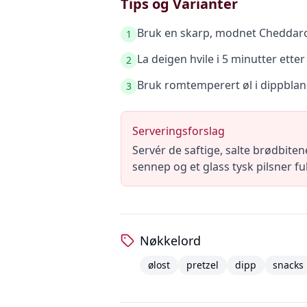
Tips og Varianter
Bruk en skarp, modnet Cheddaros
1
La deigen hvile i 5 minutter etter 
2
Bruk romtemperert øl i dippblan
3
Serveringsforslag
Servér de saftige, salte brødbite
sennep og et glass tysk pilsner f
Nøkkelord
ølost
pretzel
dipp
snacks