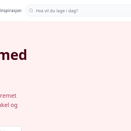
Søk i oppskrifter
Inspirasjon
 med
 kremet
nkel og