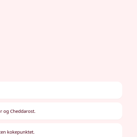
ær og Cheddarost.
esten kokepunktet.