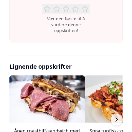
Vær den første til å
vurdere denne
oppskriften!
Lignende oppskrifter
Åpen roastbiff-sandwich med
Sprø tunfisk-tosta