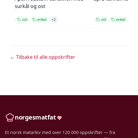
surkål og ost
ost
enkel
+
2
ost
enkel
+
1
← Tilbake til alle oppskrifter
norgesmatfat
Et norsk matarkiv med over 120 000 oppskrifter — fra