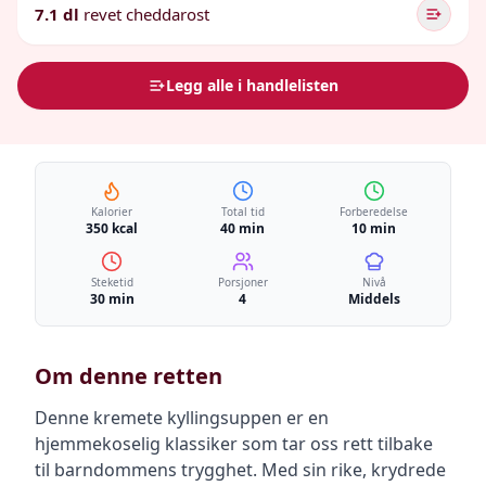
7.1 dl
revet cheddarost
Legg alle i handlelisten
Kalorier
Total tid
Forberedelse
350 kcal
40 min
10 min
Steketid
Porsjoner
Nivå
30 min
4
Middels
Om denne retten
Denne kremete kyllingsuppen er en
hjemmekoselig klassiker som tar oss rett tilbake
til barndommens trygghet. Med sin rike, krydrede