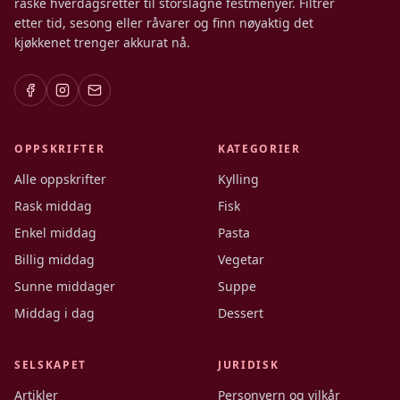
raske hverdagsretter til storslagne festmenyer. Filtrer
etter tid, sesong eller råvarer og finn nøyaktig det
kjøkkenet trenger akkurat nå.
OPPSKRIFTER
KATEGORIER
Alle oppskrifter
Kylling
Rask middag
Fisk
Enkel middag
Pasta
Billig middag
Vegetar
Sunne middager
Suppe
Middag i dag
Dessert
SELSKAPET
JURIDISK
Artikler
Personvern og vilkår