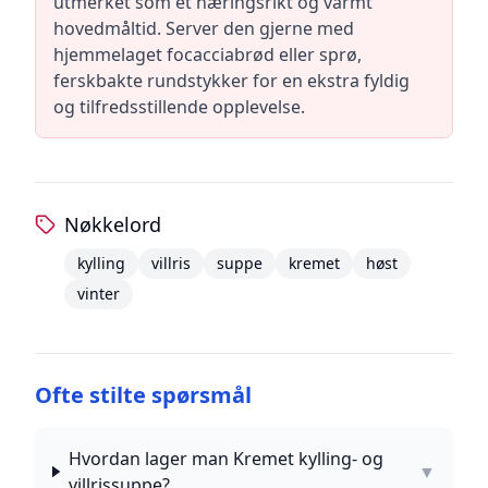
utmerket som et næringsrikt og varmt
hovedmåltid. Server den gjerne med
hjemmelaget focacciabrød eller sprø,
ferskbakte rundstykker for en ekstra fyldig
og tilfredsstillende opplevelse.
Nøkkelord
kylling
villris
suppe
kremet
høst
vinter
Ofte stilte spørsmål
Hvordan lager man Kremet kylling- og
▼
villrissuppe?